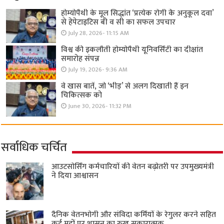
होम्योपैथी के मूल सिद्धांत ‘प्रत्येक रोगी केे अनुकूल दवा’
से हेपेटाइटिस बी व सी का सफल उपचार
July 28, 2026- 11:15 AM
विश्व की इकलौती होम्योपैथी यूनिवर्सिटी का दीक्षांत
समारोह संपन्न
July 19, 2026- 9:36 AM
वे खास बातें, जो ‘भीड़’ से अलग दिखाती हैं इन
चिकित्सक को
June 30, 2026- 11:32 PM
सर्वाधिक चर्चित
आउटसोर्सिंग कर्मचारियों की वेतन बढ़ोतरी पर उपमुख्यमंत्री
ने दिया आश्वासन
दैनिक वेतनभोगी और संविदा कर्मियों के रेगुलर करने सहित
कई मुद्दों पर शासन का रुख सकारात्मक