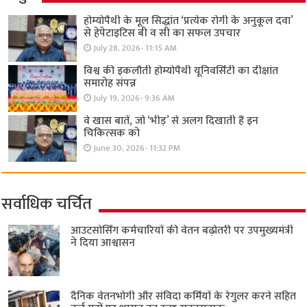
होम्योपैथी के मूल सिद्धांत ‘प्रत्येक रोगी केे अनुकूल दवा’
से हेपेटाइटिस बी व सी का सफल उपचार
July 28, 2026- 11:15 AM
विश्व की इकलौती होम्योपैथी यूनिवर्सिटी का दीक्षांत
समारोह संपन्न
July 19, 2026- 9:36 AM
वे खास बातें, जो ‘भीड़’ से अलग दिखाती हैं इन
चिकित्सक को
June 30, 2026- 11:32 PM
सर्वाधिक चर्चित
आउटसोर्सिंग कर्मचारियों की वेतन बढ़ोतरी पर उपमुख्यमंत्री
ने दिया आश्वासन
दैनिक वेतनभोगी और संविदा कर्मियों के रेगुलर करने सहित