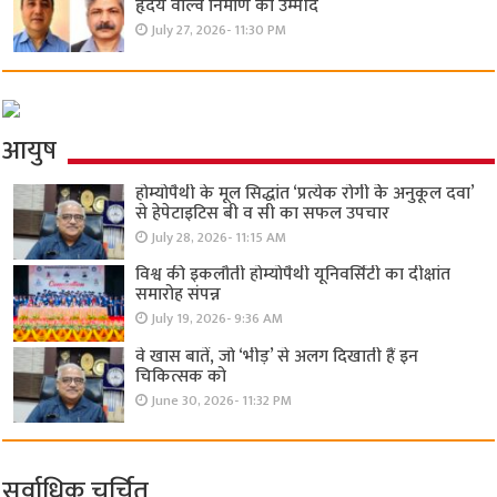
हृदय वाल्व निर्माण की उम्मीद
July 27, 2026- 11:30 PM
आयुष
होम्योपैथी के मूल सिद्धांत ‘प्रत्येक रोगी केे अनुकूल दवा’
से हेपेटाइटिस बी व सी का सफल उपचार
July 28, 2026- 11:15 AM
विश्व की इकलौती होम्योपैथी यूनिवर्सिटी का दीक्षांत
समारोह संपन्न
July 19, 2026- 9:36 AM
वे खास बातें, जो ‘भीड़’ से अलग दिखाती हैं इन
चिकित्सक को
June 30, 2026- 11:32 PM
सर्वाधिक चर्चित