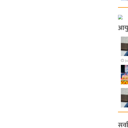
आय
Ju
सर्व