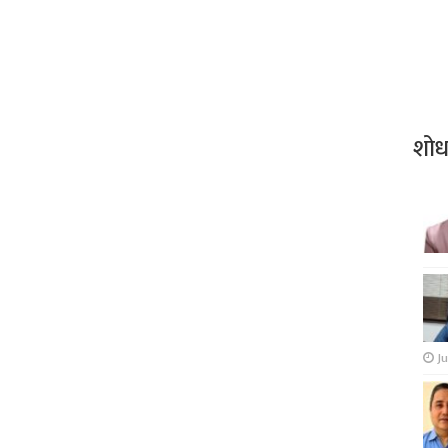
शो
Ju