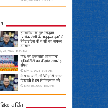
ुष
होम्योपैथी के मूल सिद्धांत
‘प्रत्येक रोगी केे अनुकूल दवा’ से
हेपेटाइटिस बी व सी का सफल
उपचार
ly 28, 2026- 11:15 AM
विश्व की इकलौती होम्योपैथी
यूनिवर्सिटी का दीक्षांत समारोह
संपन्न
July 19, 2026- 9:36 AM
वे खास बातें, जो ‘भीड़’ से अलग
दिखाती हैं इन चिकित्सक को
June 30, 2026- 11:32 PM
ाधिक चर्चित