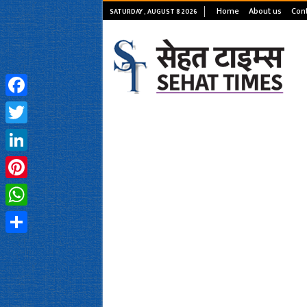
Home
About us
Cont
SATURDAY , AUGUST 8 2026
Facebook
Twitter
LinkedIn
Pinterest
WhatsApp
Share