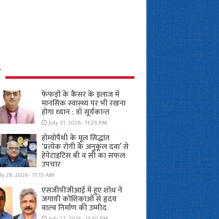
ध
फेफड़ों के कैंसर के इलाज में
मानसिक स्वास्थ्य पर भी रखना
होगा ध्यान : डॉ सूर्यकान्त
July 31, 2026- 11:29 PM
होम्योपैथी के मूल सिद्धांत
‘प्रत्येक रोगी केे अनुकूल दवा’ से
हेपेटाइटिस बी व सी का सफल
उपचार
ly 28, 2026- 11:15 AM
एसजीपीजीआई में हुए शोध ने
जगायी कोशिकाओं से हृदय
वाल्व निर्माण की उम्मीद
July 27, 2026- 11:30 PM