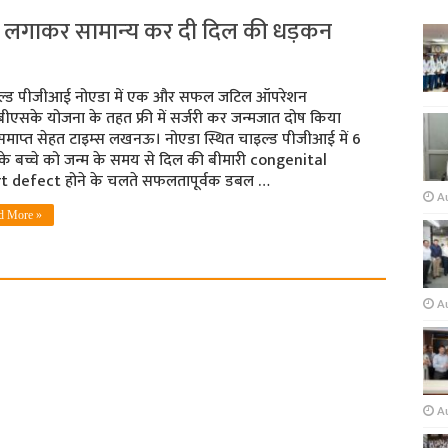
ेकर लगाकर सामान्‍य कर दी दिल की धड़कन
ल्‍ड पीजीआई नोएडा में एक और सफल जटिल ऑपरेशन
एसके योजना के तहत फ्री में सर्जरी कर जन्‍मजात दोष किया
माप्‍त सेहत टाइम्‍स लखनऊ। नोएडा स्थित चाइल्‍ड पीजीआई में 6
े बच्चे को जन्‍म के समय से दिल की बीमारी congenital
t defect होने के चलते सफलतापूर्वक डबल …
A
d More »
Au
A