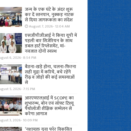
जन्म के एक घंटे के अंदर शुरू
कर दें स्तनपान, नुक्कड़ नाटक
से दिया जागरूकता का संदेश
August 7, 2026- 12:04 AM
एसजीपीजीआई ने किया यूपी में
पहली बार सिजेरियन के साथ
डबल हार्ट रिप्लेसमेंट, मां-
नवजात दोनों स्वस्थ
ugust 6, 2026- 8:54 PM
बैठना-खड़े होना, चलना-फिरना
सही मुद्रा में करिये, बचे रहेंगे
रीढ़ व जोड़ों की कई समस्याओं
से
gust 5, 2026- 7:15 PM
आरएमएलआई में SCOPE का
शुभारम्भ, बोन एवं सॉफ्ट टिश्यू
पैथोलॉजी शैक्षिक सम्मेलन से
करेगा आगाज
ugust 3, 2026- 10:09 PM
‘नशामुक्त युवा फॉर विकसित