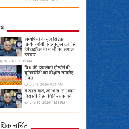
ुष
होम्योपैथी के मूल सिद्धांत
‘प्रत्येक रोगी केे अनुकूल दवा’ से
हेपेटाइटिस बी व सी का सफल
उपचार
ly 28, 2026- 11:15 AM
विश्व की इकलौती होम्योपैथी
यूनिवर्सिटी का दीक्षांत समारोह
संपन्न
July 19, 2026- 9:36 AM
वे खास बातें, जो ‘भीड़’ से अलग
दिखाती हैं इन चिकित्सक को
June 30, 2026- 11:32 PM
ाधिक चर्चित