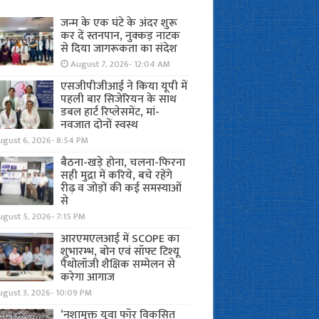
जन्म के एक घंटे के अंदर शुरू
कर दें स्तनपान, नुक्कड़ नाटक
से दिया जागरूकता का संदेश
August 7, 2026- 12:04 AM
एसजीपीजीआई ने किया यूपी में
पहली बार सिजेरियन के साथ
डबल हार्ट रिप्लेसमेंट, मां-
नवजात दोनों स्वस्थ
ugust 6, 2026- 8:54 PM
बैठना-खड़े होना, चलना-फिरना
सही मुद्रा में करिये, बचे रहेंगे
रीढ़ व जोड़ों की कई समस्याओं
से
gust 5, 2026- 7:15 PM
आरएमएलआई में SCOPE का
शुभारम्भ, बोन एवं सॉफ्ट टिश्यू
पैथोलॉजी शैक्षिक सम्मेलन से
करेगा आगाज
ugust 3, 2026- 10:09 PM
‘नशामुक्त युवा फॉर विकसित