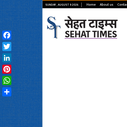
Home
About us
Conta
SUNDAY , AUGUST 9 2026
Facebook
Twitter
LinkedIn
Pinterest
WhatsApp
Share