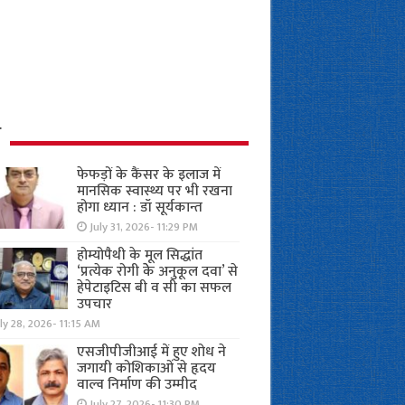
ध
फेफड़ों के कैंसर के इलाज में
मानसिक स्वास्थ्य पर भी रखना
होगा ध्यान : डॉ सूर्यकान्त
July 31, 2026- 11:29 PM
होम्योपैथी के मूल सिद्धांत
‘प्रत्येक रोगी केे अनुकूल दवा’ से
हेपेटाइटिस बी व सी का सफल
उपचार
ly 28, 2026- 11:15 AM
एसजीपीजीआई में हुए शोध ने
जगायी कोशिकाओं से हृदय
वाल्व निर्माण की उम्मीद
July 27, 2026- 11:30 PM