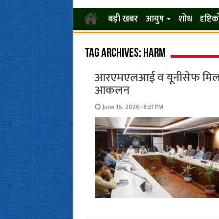
बड़ी खबर
आयुष
शोध
दृष्टि
Tag Archives:
harm
आरएमएलआई व यूनीसेफ मिलकर 
आकलन
June 16, 2026- 8:31 PM