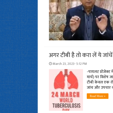
अगर टीबी है तो करा लें ये जां
March 23, 2023- 5:12 PM
-पायलट प्रोजेक्‍ट 
मार्च) पर विशेष ज
टीबी केवल एक रो
जांच और उपचार क
Read More »