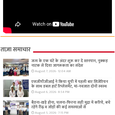
ताज़ा समाचार
जन्म के एक घंटे के अंदर शुरू कर दें स्तनपान, नुक्कड़
नाटक से दिया जागरूकता का संदेश
August 7, 2026- 12:04 AM
एसजीपीजीआई ने किया यूपी में पहली बार सिजेरियन
के साथ डबल हार्ट रिप्लेसमेंट, मां-नवजात दोनों स्वस्थ
August 6, 2026- 8:54 PM
बैठना-खड़े होना, चलना-फिरना सही मुद्रा में करिये, बचे
रहेंगे रीढ़ व जोड़ों की कई समस्याओं से
August 5, 2026- 7:15 PM