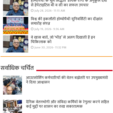
होम्योपैथी के मूल सिद्धांत ‘प्रत्येक रोगी केे अनुकूल दवा’
से हेपेटाइटिस बी व सी का सफल उपचार
July 28, 2026- 11:15 AM
विश्व की इकलौती होम्योपैथी यूनिवर्सिटी का दीक्षांत
समारोह संपन्न
July 19, 2026- 9:36 AM
वे खास बातें, जो ‘भीड़’ से अलग दिखाती हैं इन
चिकित्सक को
June 30, 2026- 11:32 PM
सर्वाधिक चर्चित
आउटसोर्सिंग कर्मचारियों की वेतन बढ़ोतरी पर उपमुख्यमंत्री
ने दिया आश्वासन
दैनिक वेतनभोगी और संविदा कर्मियों के रेगुलर करने सहित
कई मुद्दों पर शासन का रुख सकारात्मक