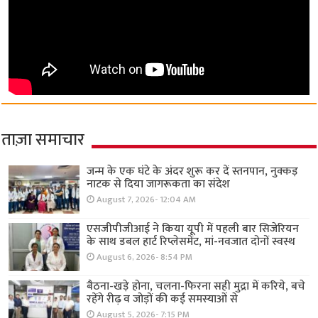
ताज़ा समाचार
जन्म के एक घंटे के अंदर शुरू कर दें स्तनपान, नुक्कड़
नाटक से दिया जागरूकता का संदेश
August 7, 2026- 12:04 AM
एसजीपीजीआई ने किया यूपी में पहली बार सिजेरियन
के साथ डबल हार्ट रिप्लेसमेंट, मां-नवजात दोनों स्वस्थ
August 6, 2026- 8:54 PM
बैठना-खड़े होना, चलना-फिरना सही मुद्रा में करिये, बचे
रहेंगे रीढ़ व जोड़ों की कई समस्याओं से
August 5, 2026- 7:15 PM