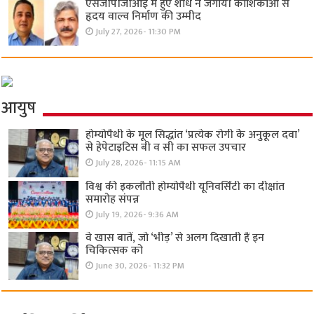
एसजीपीजीआई में हुए शोध ने जगायी कोशिकाओं से
हृदय वाल्व निर्माण की उम्मीद
July 27, 2026- 11:30 PM
आयुष
होम्योपैथी के मूल सिद्धांत ‘प्रत्येक रोगी केे अनुकूल दवा’
से हेपेटाइटिस बी व सी का सफल उपचार
July 28, 2026- 11:15 AM
विश्व की इकलौती होम्योपैथी यूनिवर्सिटी का दीक्षांत
समारोह संपन्न
July 19, 2026- 9:36 AM
वे खास बातें, जो ‘भीड़’ से अलग दिखाती हैं इन
चिकित्सक को
June 30, 2026- 11:32 PM