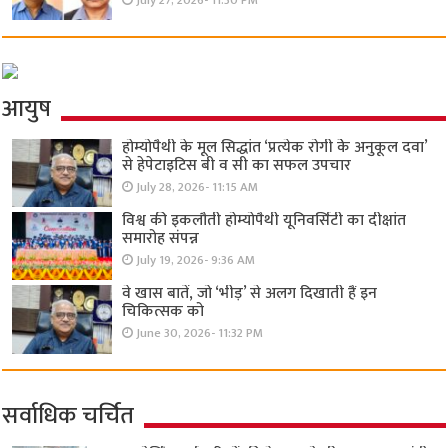
July 27, 2026- 11:30 PM
आयुष
होम्योपैथी के मूल सिद्धांत ‘प्रत्येक रोगी केे अनुकूल दवा’
से हेपेटाइटिस बी व सी का सफल उपचार
July 28, 2026- 11:15 AM
विश्व की इकलौती होम्योपैथी यूनिवर्सिटी का दीक्षांत
समारोह संपन्न
July 19, 2026- 9:36 AM
वे खास बातें, जो ‘भीड़’ से अलग दिखाती हैं इन
चिकित्सक को
June 30, 2026- 11:32 PM
सर्वाधिक चर्चित