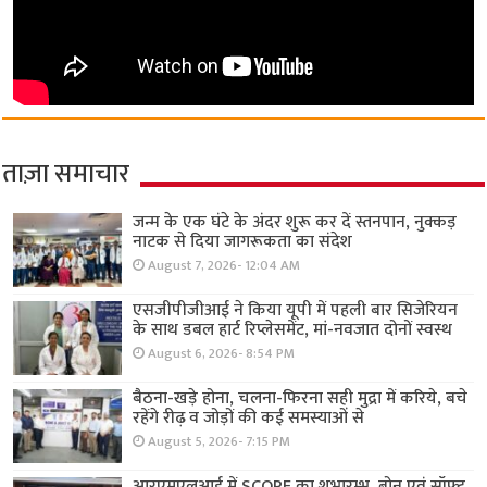
ताज़ा समाचार
जन्म के एक घंटे के अंदर शुरू कर दें स्तनपान, नुक्कड़
नाटक से दिया जागरूकता का संदेश
August 7, 2026- 12:04 AM
एसजीपीजीआई ने किया यूपी में पहली बार सिजेरियन
के साथ डबल हार्ट रिप्लेसमेंट, मां-नवजात दोनों स्वस्थ
August 6, 2026- 8:54 PM
बैठना-खड़े होना, चलना-फिरना सही मुद्रा में करिये, बचे
रहेंगे रीढ़ व जोड़ों की कई समस्याओं से
August 5, 2026- 7:15 PM
आरएमएलआई में SCOPE का शुभारम्भ, बोन एवं सॉफ्ट