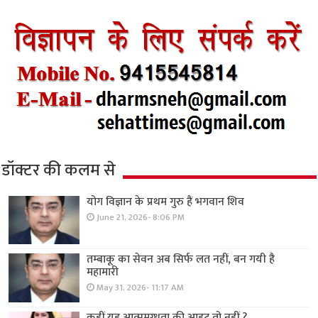
डॉक्टर की कलम से
योग विज्ञान के प्रथम गुरु हैं भगवान शिव
June 21, 2026- 8:06 PM
तम्बाकू का सेवन अब सिर्फ लत नहीं, बन गयी है
महामारी
May 31, 2026- 11:17 AM
कहीं यह आत्ममुग्धता की आहट तो नहीं ?