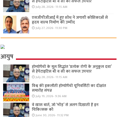
से हेपेटाइटिस बी व सी का सफल उपचार
July 28, 2026- 11:15 AM
एसजीपीजीआई में हुए शोध ने जगायी कोशिकाओं से
हृदय वाल्व निर्माण की उम्मीद
July 27, 2026- 11:30 PM
आयुष
होम्योपैथी के मूल सिद्धांत ‘प्रत्येक रोगी केे अनुकूल दवा’
से हेपेटाइटिस बी व सी का सफल उपचार
July 28, 2026- 11:15 AM
विश्व की इकलौती होम्योपैथी यूनिवर्सिटी का दीक्षांत
समारोह संपन्न
July 19, 2026- 9:36 AM
वे खास बातें, जो ‘भीड़’ से अलग दिखाती हैं इन
चिकित्सक को
June 30, 2026- 11:32 PM