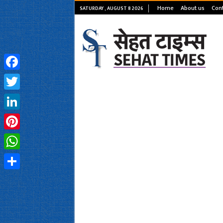
Home
About us
Cont
SATURDAY , AUGUST 8 2026
Facebook
Twitter
LinkedIn
Pinterest
WhatsApp
Share