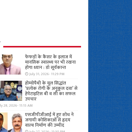
ध
फेफड़ों के कैंसर के इलाज में
मानसिक स्वास्थ्य पर भी रखना
होगा ध्यान : डॉ सूर्यकान्त
July 31, 2026- 11:29 PM
होम्योपैथी के मूल सिद्धांत
‘प्रत्येक रोगी केे अनुकूल दवा’ से
हेपेटाइटिस बी व सी का सफल
उपचार
ly 28, 2026- 11:15 AM
एसजीपीजीआई में हुए शोध ने
जगायी कोशिकाओं से हृदय
वाल्व निर्माण की उम्मीद
July 27, 2026- 11:30 PM