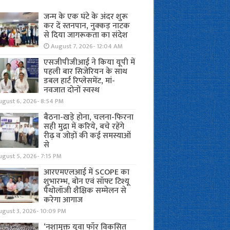
जन्म के एक घंटे के अंदर शुरू
कर दें स्तनपान, नुक्कड़ नाटक
से दिया जागरूकता का संदेश
August 7, 2026- 12:04 AM
एसजीपीजीआई ने किया यूपी में
पहली बार सिजेरियन के साथ
डबल हार्ट रिप्लेसमेंट, मां-
नवजात दोनों स्वस्थ
ugust 6, 2026- 8:54 PM
बैठना-खड़े होना, चलना-फिरना
सही मुद्रा में करिये, बचे रहेंगे
रीढ़ व जोड़ों की कई समस्याओं
से
gust 5, 2026- 7:15 PM
आरएमएलआई में SCOPE का
शुभारम्भ, बोन एवं सॉफ्ट टिश्यू
पैथोलॉजी शैक्षिक सम्मेलन से
करेगा आगाज
ugust 3, 2026- 10:09 PM
‘नशामुक्त युवा फॉर विकसित