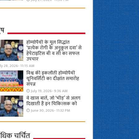
ुष
होम्योपैथी के मूल सिद्धांत
‘प्रत्येक रोगी केे अनुकूल दवा’ से
हेपेटाइटिस बी व सी का सफल
उपचार
ly 28, 2026- 11:15 AM
विश्व की इकलौती होम्योपैथी
यूनिवर्सिटी का दीक्षांत समारोह
संपन्न
July 19, 2026- 9:36 AM
वे खास बातें, जो ‘भीड़’ से अलग
दिखाती हैं इन चिकित्सक को
June 30, 2026- 11:32 PM
ाधिक चर्चित