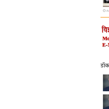
A
डॉक