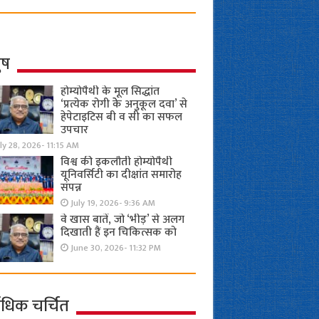
ुष
होम्योपैथी के मूल सिद्धांत
‘प्रत्येक रोगी केे अनुकूल दवा’ से
हेपेटाइटिस बी व सी का सफल
उपचार
ly 28, 2026- 11:15 AM
विश्व की इकलौती होम्योपैथी
यूनिवर्सिटी का दीक्षांत समारोह
संपन्न
July 19, 2026- 9:36 AM
वे खास बातें, जो ‘भीड़’ से अलग
दिखाती हैं इन चिकित्सक को
June 30, 2026- 11:32 PM
ाधिक चर्चित