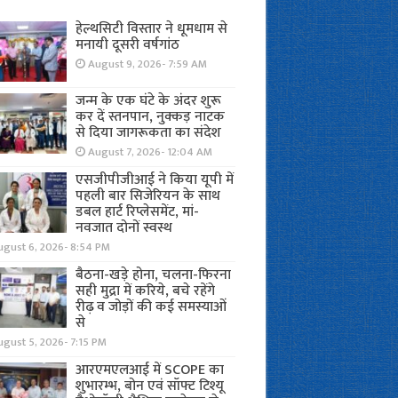
हेल्थसिटी विस्तार ने धूमधाम से
मनायी दूसरी वर्षगांठ
August 9, 2026- 7:59 AM
जन्म के एक घंटे के अंदर शुरू
कर दें स्तनपान, नुक्कड़ नाटक
से दिया जागरूकता का संदेश
August 7, 2026- 12:04 AM
एसजीपीजीआई ने किया यूपी में
पहली बार सिजेरियन के साथ
डबल हार्ट रिप्लेसमेंट, मां-
नवजात दोनों स्वस्थ
ugust 6, 2026- 8:54 PM
बैठना-खड़े होना, चलना-फिरना
सही मुद्रा में करिये, बचे रहेंगे
रीढ़ व जोड़ों की कई समस्याओं
से
gust 5, 2026- 7:15 PM
आरएमएलआई में SCOPE का
शुभारम्भ, बोन एवं सॉफ्ट टिश्यू