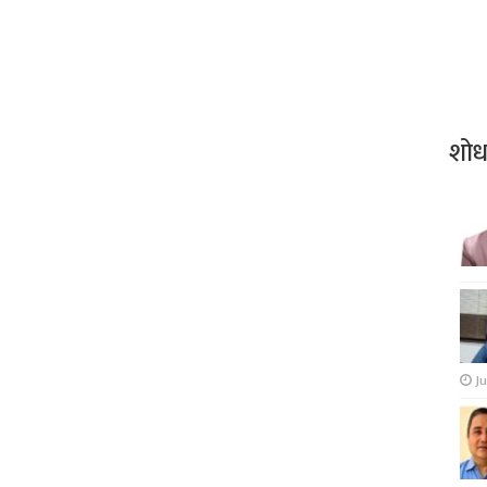
शो
Ju