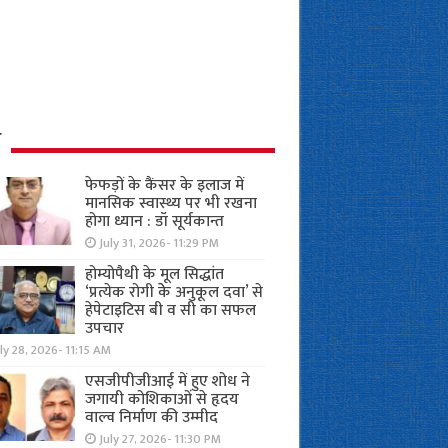
ध
फेफड़ों के कैंसर के इलाज में
मानसिक स्वास्थ्य पर भी रखना
होगा ध्यान : डॉ सूर्यकान्त
July 31, 2026- 11:29 PM
होम्योपैथी के मूल सिद्धांत
‘प्रत्येक रोगी केे अनुकूल दवा’ से
हेपेटाइटिस बी व सी का सफल
उपचार
ly 28, 2026- 11:15 AM
एसजीपीजीआई में हुए शोध ने
जगायी कोशिकाओं से हृदय
वाल्व निर्माण की उम्मीद
July 27, 2026- 11:30 PM