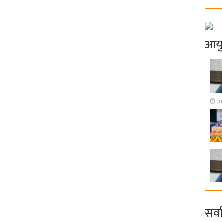
आय
Ju
सर्व