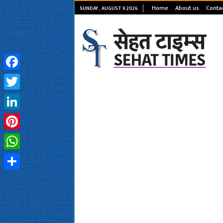
Home
About us
Conta
SUNDAY , AUGUST 9 2026
Facebook
Twitter
LinkedIn
Pinterest
WhatsApp
Share