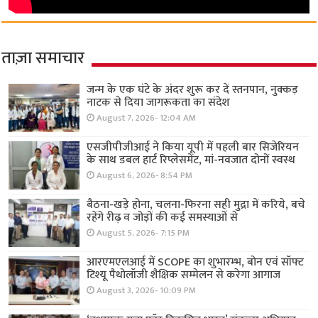
ताज़ा समाचार
जन्म के एक घंटे के अंदर शुरू कर दें स्तनपान, नुक्कड़
नाटक से दिया जागरूकता का संदेश
August 7, 2026- 12:04 AM
एसजीपीजीआई ने किया यूपी में पहली बार सिजेरियन
के साथ डबल हार्ट रिप्लेसमेंट, मां-नवजात दोनों स्वस्थ
August 6, 2026- 8:54 PM
बैठना-खड़े होना, चलना-फिरना सही मुद्रा में करिये, बचे
रहेंगे रीढ़ व जोड़ों की कई समस्याओं से
August 5, 2026- 7:15 PM
आरएमएलआई में SCOPE का शुभारम्भ, बोन एवं सॉफ्ट
टिश्यू पैथोलॉजी शैक्षिक सम्मेलन से करेगा आगाज
August 3, 2026- 10:09 PM