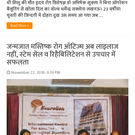
थी शिशु की मौत हृदय रोग विशेषज्ञ डॉ अभिषेक शुक्‍ला ने बिना ऑपरेशन
बैलूनिंग से खोला दिल का वॉल्‍व धर्मेन्‍द्र सक्‍सेना लखनऊ। 23 वर्षीया
युवती की जिन्‍दगी में दोहरा दुख उस समय आ गया जब …
Read More »
जन्‍मजात मस्तिष्‍क रोग ऑटिज्‍म अब लाइलाज
नहीं, स्‍टेम सेल व रिहैबिलिटेशन से उपचार में
सफलता
November 22, 2018- 9:19 PM