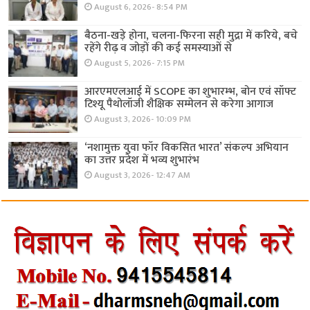
August 6, 2026- 8:54 PM
बैठना-खड़े होना, चलना-फिरना सही मुद्रा में करिये, बचे
रहेंगे रीढ़ व जोड़ों की कई समस्याओं से
August 5, 2026- 7:15 PM
आरएमएलआई में SCOPE का शुभारम्भ, बोन एवं सॉफ्ट
टिश्यू पैथोलॉजी शैक्षिक सम्मेलन से करेगा आगाज
August 3, 2026- 10:09 PM
‘नशामुक्त युवा फॉर विकसित भारत’ संकल्प अभियान
का उत्तर प्रदेश में भव्य शुभारंभ
August 3, 2026- 12:47 AM