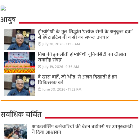
आयुष
होम्योपैथी के मूल सिद्धांत ‘प्रत्येक रोगी केे अनुकूल दवा’
से हेपेटाइटिस बी व सी का सफल उपचार
July 28, 2026- 11:15 AM
विश्व की इकलौती होम्योपैथी यूनिवर्सिटी का दीक्षांत
समारोह संपन्न
July 19, 2026- 9:36 AM
वे खास बातें, जो ‘भीड़’ से अलग दिखाती हैं इन
चिकित्सक को
June 30, 2026- 11:32 PM
सर्वाधिक चर्चित
आउटसोर्सिंग कर्मचारियों की वेतन बढ़ोतरी पर उपमुख्यमंत्री
ने दिया आश्वासन