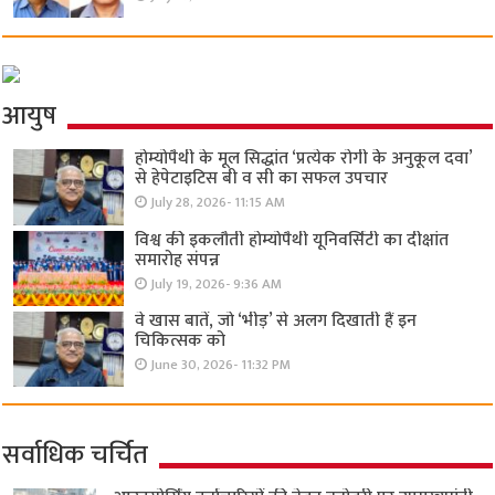
आयुष
होम्योपैथी के मूल सिद्धांत ‘प्रत्येक रोगी केे अनुकूल दवा’
से हेपेटाइटिस बी व सी का सफल उपचार
July 28, 2026- 11:15 AM
विश्व की इकलौती होम्योपैथी यूनिवर्सिटी का दीक्षांत
समारोह संपन्न
July 19, 2026- 9:36 AM
वे खास बातें, जो ‘भीड़’ से अलग दिखाती हैं इन
चिकित्सक को
June 30, 2026- 11:32 PM
सर्वाधिक चर्चित