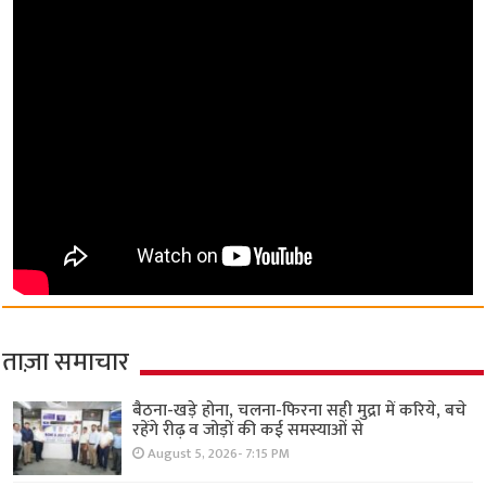
ताज़ा समाचार
बैठना-खड़े होना, चलना-फिरना सही मुद्रा में करिये, बचे
रहेंगे रीढ़ व जोड़ों की कई समस्याओं से
August 5, 2026- 7:15 PM