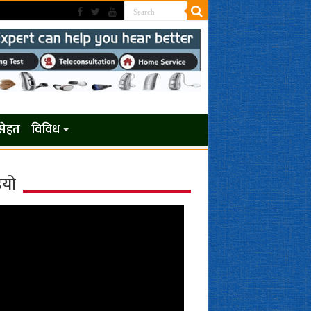
सेहत
विविध
ियो