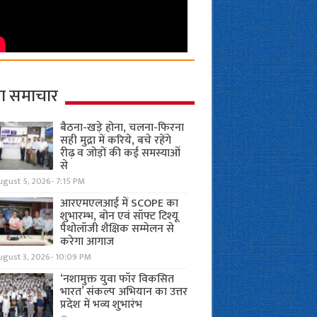
ा समाचार
बैठना-खड़े होना, चलना-फिरना
सही मुद्रा में करिये, बचे रहेंगे
रीढ़ व जोड़ों की कई समस्याओं
से
gust 5, 2026- 7:15 PM
आरएमएलआई में SCOPE का
शुभारम्भ, बोन एवं सॉफ्ट टिश्यू
पैथोलॉजी शैक्षिक सम्मेलन से
करेगा आगाज
ugust 3, 2026- 10:09 PM
‘नशामुक्त युवा फॉर विकसित
भारत’ संकल्प अभियान का उत्तर
प्रदेश में भव्य शुभारंभ