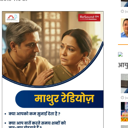
Ju
आय
Ju