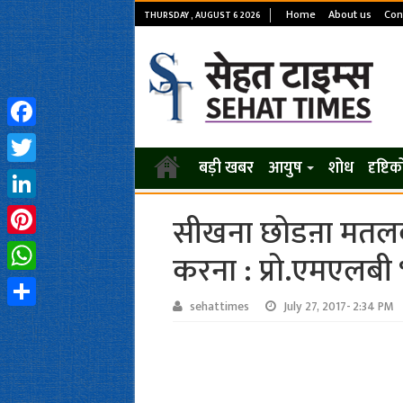
Home
About us
Con
THURSDAY , AUGUST 6 2026
Facebook
बड़ी खबर
आयुष
शोध
दृष्टि
Twitter
LinkedIn
सीखना छोडऩा मतलब
Pinterest
करना : प्रो.एमएलबी भ
WhatsApp
sehattimes
July 27, 2017- 2:34 PM
Share