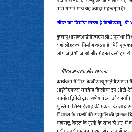
बड़ी बात नहीं है किन्तु जब आप लोग यहां स
पास मांगने आये यह ज्यादा महत्वपूर्ण है।
लीडर का निर्माण करता है केजीएमयू : डॉ अ
कुलानुशासकआईपीएमएस प्रो अनुराधा निश्च
यहां लीडर का निर्माण करता है। मेरी शुभक
लोग जहां भी जाओ और मेहनत करो हमारी श
मैरिश अशरफ और राघवेन्द्र
कार्यक्रम में मिस केजीएमयू आईपीएमएस म
आईपीएमएस राघवेन्द्र डिप्लोमा इन ओटी-टेक्
नवनीत द्विवेदी द्वारा गणेष वंदना और प्रगति 
मुस्लिम -सिख-ईसाई की एकता के साथ सर्वधर्म 
में भारत के राज्यों की संस्कृति की झलक दिख
महाराष्ट्र, केरल के नृत्यों के साथ ही अंत में
गयी। कार्यक्रम का कुशल संचालन डॉक्टर 