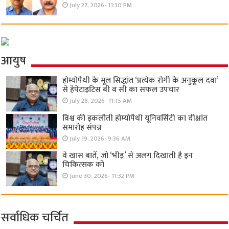
July 27, 2026- 11:30 PM
आयुष
होम्योपैथी के मूल सिद्धांत ‘प्रत्येक रोगी केे अनुकूल दवा’
से हेपेटाइटिस बी व सी का सफल उपचार
July 28, 2026- 11:15 AM
विश्व की इकलौती होम्योपैथी यूनिवर्सिटी का दीक्षांत
समारोह संपन्न
July 19, 2026- 9:36 AM
वे खास बातें, जो ‘भीड़’ से अलग दिखाती हैं इन
चिकित्सक को
June 30, 2026- 11:32 PM
सर्वाधिक चर्चित