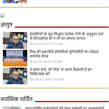
आयुष
होम्योपैथी के मूल सिद्धांत ‘प्रत्येक रोगी केे अनुकूल दवा’
से हेपेटाइटिस बी व सी का सफल उपचार
July 28, 2026- 11:15 AM
विश्व की इकलौती होम्योपैथी यूनिवर्सिटी का दीक्षांत
समारोह संपन्न
July 19, 2026- 9:36 AM
वे खास बातें, जो ‘भीड़’ से अलग दिखाती हैं इन
चिकित्सक को
June 30, 2026- 11:32 PM
सर्वाधिक चर्चित
आउटसोर्सिंग कर्मचारियों की वेतन बढ़ोतरी पर उपमुख्यमंत्री