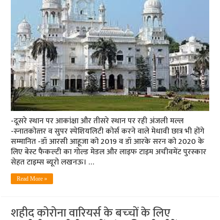
-दूसरे स्‍थान पर आकांक्षा और तीसरे स्‍थान पर रही अंजली मल्‍ल
-स्‍नातकोत्‍तर व सुपर स्‍पेशियलिटी कोर्स करने वाले मेधावी छात्र भी होंगे
सम्‍मानित -डॉ आरसी आहूजा को 2019 व डॉ आरके सरन को 2020 के
लिए बेस्‍ट फैकल्‍टी का गोल्‍ड मेडल और लाइफ टाइम अचीवमेंट पुरस्‍कार
सेहत टाइम्‍स ब्‍यूरो लखनऊ। …
Read More »
शहीद कोरोना वारियर्स के बच्‍चों के लिए