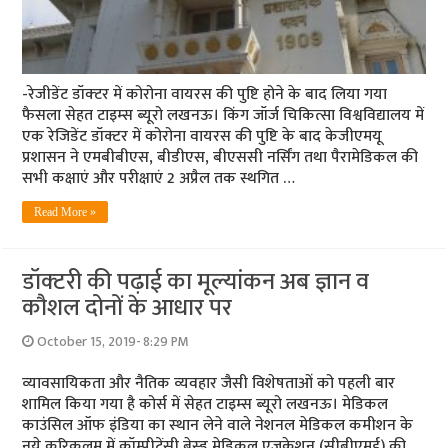
-रेजीडेंट डॉक्‍टर में कोरोना वायरस की पुष्टि होने के बाद लिया गया
फैसला सेहत टाइम्‍स ब्‍यूरो लखनऊ। किंग जॉर्ज चिकित्सा विश्वविद्यालय में
एक रेजिडेंट डॉक्टर में कोरोना वायरस की पुष्टि के बाद केजीएमयू
प्रशासन ने एमबीबीएस, बीडीएस, बीएससी नर्सिंग तथा पैरामेडिकल की
सभी कक्षाएं और परीक्षाएं 2 अप्रैल तक स्थगित …
Read More »
डॉक्‍टरी की पढ़ाई का मूल्‍यांकन अब ज्ञान व
कौशल दोनों के आधार पर
October 15, 2019- 8:29 PM
व्‍यावसायिकता और नैतिक व्‍यवहार जैसी विशेषताओं को पहली बार
शामिल किया गया है कोर्स में सेहत टाइम्‍स ब्‍यूरो लखनऊ। मेडिकल
काउंसिल ऑफ इंडिया का स्‍थान लेने वाले नेशनल मेडिकल कमीशन के
नये करिकुलम में कॉम्‍पीटेंसी बेस्‍ड मेडिकल एजूकेशन (सीबीएमई) की