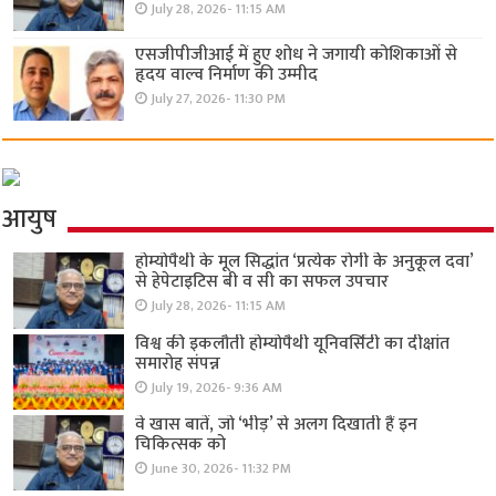
July 28, 2026- 11:15 AM
एसजीपीजीआई में हुए शोध ने जगायी कोशिकाओं से
हृदय वाल्व निर्माण की उम्मीद
July 27, 2026- 11:30 PM
आयुष
होम्योपैथी के मूल सिद्धांत ‘प्रत्येक रोगी केे अनुकूल दवा’
से हेपेटाइटिस बी व सी का सफल उपचार
July 28, 2026- 11:15 AM
विश्व की इकलौती होम्योपैथी यूनिवर्सिटी का दीक्षांत
समारोह संपन्न
July 19, 2026- 9:36 AM
वे खास बातें, जो ‘भीड़’ से अलग दिखाती हैं इन
चिकित्सक को
June 30, 2026- 11:32 PM