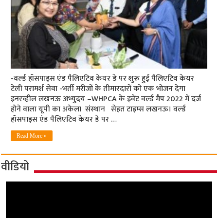
-वर्ल्‍ड हॉसपाइस एंड पैलिएटिव केयर डे पर शुरू हुई पैलिएटिव केयर
टेली परामर्श सेवा -भर्ती मरीजों के तीमारदारों को एक भोजन देगा
इनरव्‍हील लखनऊ अभ्‍युदय –WHPCA के इवेंट वर्ल्‍ड मैप 2022 में दर्ज
होने वाला यूपी का अकेला संस्‍थान सेहत टाइम्‍स लखनऊ। वर्ल्‍ड
हॉसपाइस एंड पैलिएटिव केयर डे पर …
Read More »
वीडियो