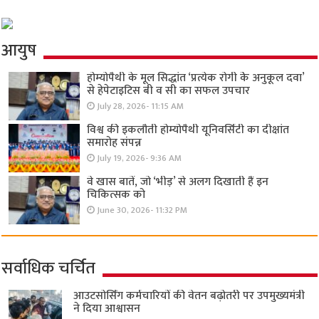
आयुष
होम्योपैथी के मूल सिद्धांत ‘प्रत्येक रोगी केे अनुकूल दवा’
से हेपेटाइटिस बी व सी का सफल उपचार
July 28, 2026- 11:15 AM
विश्व की इकलौती होम्योपैथी यूनिवर्सिटी का दीक्षांत
समारोह संपन्न
July 19, 2026- 9:36 AM
वे खास बातें, जो ‘भीड़’ से अलग दिखाती हैं इन
चिकित्सक को
June 30, 2026- 11:32 PM
सर्वाधिक चर्चित
आउटसोर्सिंग कर्मचारियों की वेतन बढ़ोतरी पर उपमुख्यमंत्री
ने दिया आश्वासन