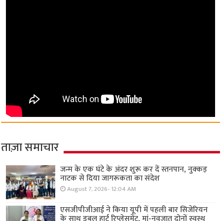
ताज़ा समाचार
जन्म के एक घंटे के अंदर शुरू कर दें स्तनपान, नुक्कड़
नाटक से दिया जागरूकता का संदेश
August 7, 2026- 12:04 AM
एसजीपीजीआई ने किया यूपी में पहली बार सिजेरियन
के साथ डबल हार्ट रिप्लेसमेंट, मां-नवजात दोनों स्वस्थ