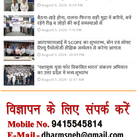
August 6, 2026- 8:54 PM
बैठना-खड़े होना, चलना-फिरना सही मुद्रा में करिये, बचे
रहेंगे रीढ़ व जोड़ों की कई समस्याओं से
August 5, 2026- 7:15 PM
आरएमएलआई में SCOPE का शुभारम्भ, बोन एवं सॉफ्ट
टिश्यू पैथोलॉजी शैक्षिक सम्मेलन से करेगा आगाज
August 3, 2026- 10:09 PM
‘नशामुक्त युवा फॉर विकसित भारत’ संकल्प अभियान
का उत्तर प्रदेश में भव्य शुभारंभ
August 3, 2026- 12:47 AM