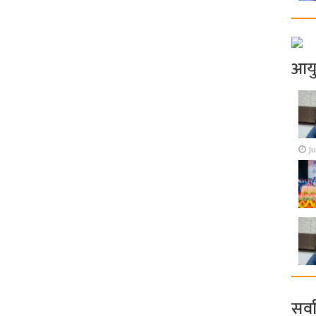
आय
Ju
सर्व