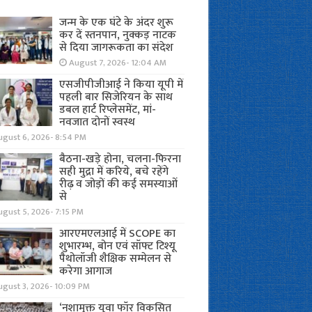
जन्म के एक घंटे के अंदर शुरू
कर दें स्तनपान, नुक्कड़ नाटक
से दिया जागरूकता का संदेश
August 7, 2026- 12:04 AM
एसजीपीजीआई ने किया यूपी में
पहली बार सिजेरियन के साथ
डबल हार्ट रिप्लेसमेंट, मां-
नवजात दोनों स्वस्थ
ugust 6, 2026- 8:54 PM
बैठना-खड़े होना, चलना-फिरना
सही मुद्रा में करिये, बचे रहेंगे
रीढ़ व जोड़ों की कई समस्याओं
से
gust 5, 2026- 7:15 PM
आरएमएलआई में SCOPE का
शुभारम्भ, बोन एवं सॉफ्ट टिश्यू
पैथोलॉजी शैक्षिक सम्मेलन से
करेगा आगाज
ugust 3, 2026- 10:09 PM
‘नशामुक्त युवा फॉर विकसित