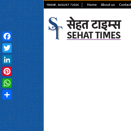
Home
About us
Contact
FRIDAY , AUGUST 7 2026
Facebook
Twitter
LinkedIn
Pinterest
WhatsApp
Share