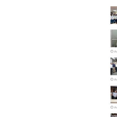
A
Au
A