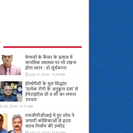
ध
फेफड़ों के कैंसर के इलाज में
मानसिक स्वास्थ्य पर भी रखना
होगा ध्यान : डॉ सूर्यकान्त
July 31, 2026- 11:29 PM
होम्योपैथी के मूल सिद्धांत
‘प्रत्येक रोगी केे अनुकूल दवा’ से
हेपेटाइटिस बी व सी का सफल
उपचार
ly 28, 2026- 11:15 AM
एसजीपीजीआई में हुए शोध ने
जगायी कोशिकाओं से हृदय
वाल्व निर्माण की उम्मीद
July 27, 2026- 11:30 PM