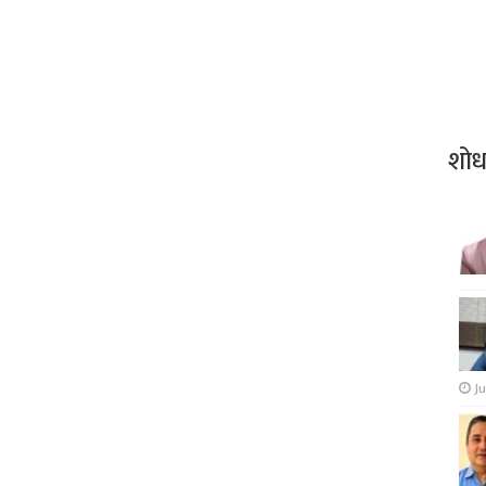
शो
Ju