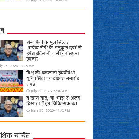
ुष
होम्योपैथी के मूल सिद्धांत
‘प्रत्येक रोगी केे अनुकूल दवा’ से
हेपेटाइटिस बी व सी का सफल
उपचार
ly 28, 2026- 11:15 AM
विश्व की इकलौती होम्योपैथी
यूनिवर्सिटी का दीक्षांत समारोह
संपन्न
July 19, 2026- 9:36 AM
वे खास बातें, जो ‘भीड़’ से अलग
दिखाती हैं इन चिकित्सक को
June 30, 2026- 11:32 PM
ाधिक चर्चित