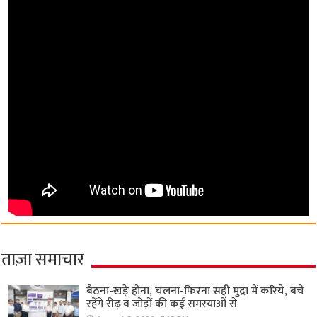
ताज़ा समाचार
बैठना-खड़े होना, चलना-फिरना सही मुद्रा में करिये, बचे
रहेंगे रीढ़ व जोड़ों की कई समस्याओं से