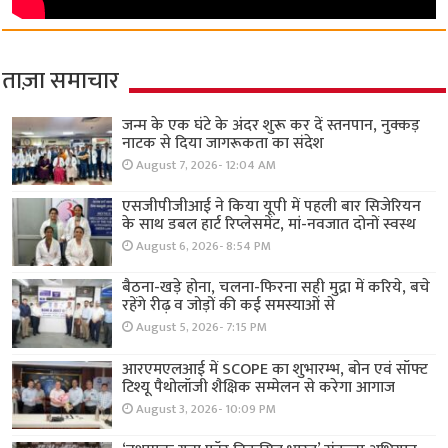
ताज़ा समाचार
जन्म के एक घंटे के अंदर शुरू कर दें स्तनपान, नुक्कड़
नाटक से दिया जागरूकता का संदेश
August 7, 2026- 12:04 AM
एसजीपीजीआई ने किया यूपी में पहली बार सिजेरियन
के साथ डबल हार्ट रिप्लेसमेंट, मां-नवजात दोनों स्वस्थ
August 6, 2026- 8:54 PM
बैठना-खड़े होना, चलना-फिरना सही मुद्रा में करिये, बचे
रहेंगे रीढ़ व जोड़ों की कई समस्याओं से
August 5, 2026- 7:15 PM
आरएमएलआई में SCOPE का शुभारम्भ, बोन एवं सॉफ्ट
टिश्यू पैथोलॉजी शैक्षिक सम्मेलन से करेगा आगाज
August 3, 2026- 10:09 PM