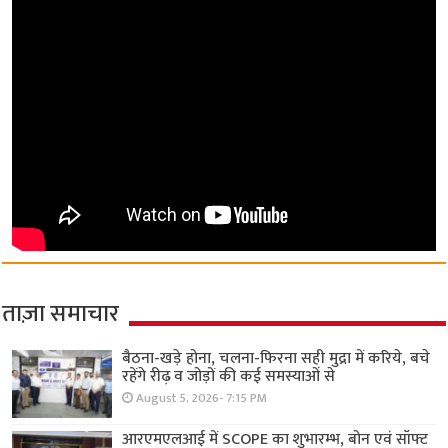
ताज़ा समाचार
बैठना-खड़े होना, चलना-फिरना सही मुद्रा में करिये, बचे
रहेंगे रीढ़ व जोड़ों की कई समस्याओं से
August 5, 2026- 7:15 PM
आरएमएलआई में SCOPE का शुभारम्भ, बोन एवं सॉफ्ट