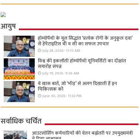
आयुष
होम्योपैथी के मूल सिद्धांत ‘प्रत्येक रोगी केे अनुकूल दवा’
से हेपेटाइटिस बी व सी का सफल उपचार
July 28, 2026- 11:15 AM
विश्व की इकलौती होम्योपैथी यूनिवर्सिटी का दीक्षांत
समारोह संपन्न
July 19, 2026- 9:36 AM
वे खास बातें, जो ‘भीड़’ से अलग दिखाती हैं इन
चिकित्सक को
June 30, 2026- 11:32 PM
सर्वाधिक चर्चित
आउटसोर्सिंग कर्मचारियों की वेतन बढ़ोतरी पर उपमुख्यमंत्री
ने दिया आश्वासन