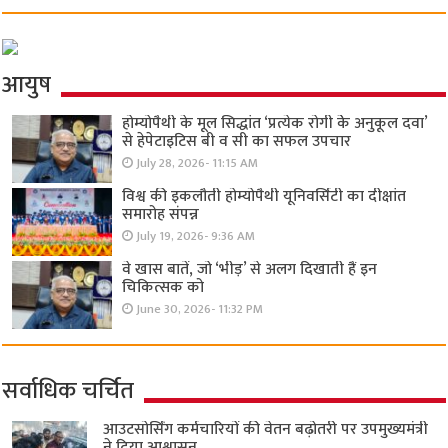
आयुष
होम्योपैथी के मूल सिद्धांत ‘प्रत्येक रोगी केे अनुकूल दवा’
से हेपेटाइटिस बी व सी का सफल उपचार
July 28, 2026- 11:15 AM
विश्व की इकलौती होम्योपैथी यूनिवर्सिटी का दीक्षांत
समारोह संपन्न
July 19, 2026- 9:36 AM
वे खास बातें, जो ‘भीड़’ से अलग दिखाती हैं इन
चिकित्सक को
June 30, 2026- 11:32 PM
सर्वाधिक चर्चित
आउटसोर्सिंग कर्मचारियों की वेतन बढ़ोतरी पर उपमुख्यमंत्री
ने दिया आश्वासन