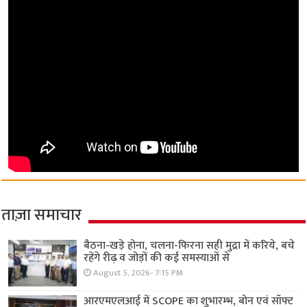
ताज़ा समाचार
बैठना-खड़े होना, चलना-फिरना सही मुद्रा में करिये, बचे
रहेंगे रीढ़ व जोड़ों की कई समस्याओं से
August 5, 2026- 7:15 PM
आरएमएलआई में SCOPE का शुभारम्भ, बोन एवं सॉफ्ट