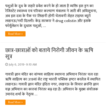
पशुओं के दूध के सहारे प्रवेश करने के हो जाता है व्‍यक्ति इस ड्रग का
रेजिस्‍टेंट स्‍वास्‍थ्‍य एवं परिवार कल्‍याण मंत्रालय ने जारी की अधिसूचना,
अब इस दवा के पैक पर लिखनी होगी चेतावनी सेहत टाइम्‍स ब्‍यूरो
लखनऊ/नयी दिल्‍ली। केंद्र सरकार ने drug colistin और इसके
फॉर्मूलेशन के दुधारू पशुओं, …
Read More »
छात्र-छात्राओं को बताये निरोगी जीवन के ॠषि
सूत्र
July 6, 2019- 9:10 AM
गायत्री ज्ञान मंदिर का वांग्‍मय साहित्‍य स्‍थापना अभियान निरंतर चल रहा
ॠषि साहित्‍य का 319वां सेट राष्ट्र भारती पब्लिक इण्टर कालेज में स्‍थ‍ापित
लखनऊ। गायत्री ज्ञान मंदिर इंदिरा नगर, लखनऊ के विचार क्रान्ति ज्ञान
यज्ञ अभियान का कारवां निरंतर बढ़ रहा है। अभियान के मुख्‍य संयोजक
उमानंद शर्मा के नेतृत्‍व …
Read More »