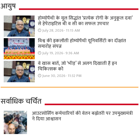
आयुष
होम्योपैथी के मूल सिद्धांत ‘प्रत्येक रोगी केे अनुकूल दवा’
से हेपेटाइटिस बी व सी का सफल उपचार
July 28, 2026- 11:15 AM
विश्व की इकलौती होम्योपैथी यूनिवर्सिटी का दीक्षांत
समारोह संपन्न
July 19, 2026- 9:36 AM
वे खास बातें, जो ‘भीड़’ से अलग दिखाती हैं इन
चिकित्सक को
June 30, 2026- 11:32 PM
सर्वाधिक चर्चित
आउटसोर्सिंग कर्मचारियों की वेतन बढ़ोतरी पर उपमुख्यमंत्री
ने दिया आश्वासन