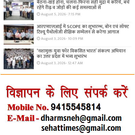
बैठना-खड़े होना, चलना-फिरना सही मुद्रा में करिये, बचे
रहेंगे रीढ़ व जोड़ों की कई समस्याओं से
August 5, 2026- 7:15 PM
आरएमएलआई में SCOPE का शुभारम्भ, बोन एवं सॉफ्ट
टिश्यू पैथोलॉजी शैक्षिक सम्मेलन से करेगा आगाज
August 3, 2026- 10:09 PM
‘नशामुक्त युवा फॉर विकसित भारत’ संकल्प अभियान
का उत्तर प्रदेश में भव्य शुभारंभ
August 3, 2026- 12:47 AM