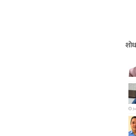
शो
Ju