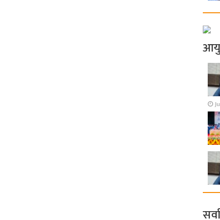
आय
Ju
सर्व