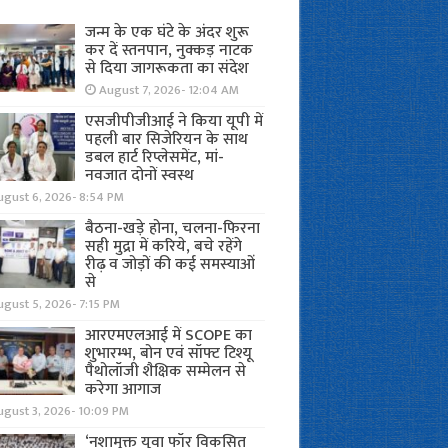
जन्म के एक घंटे के अंदर शुरू
कर दें स्तनपान, नुक्कड़ नाटक
से दिया जागरूकता का संदेश
August 7, 2026- 12:04 AM
एसजीपीजीआई ने किया यूपी में
पहली बार सिजेरियन के साथ
डबल हार्ट रिप्लेसमेंट, मां-
नवजात दोनों स्वस्थ
ugust 6, 2026- 8:54 PM
बैठना-खड़े होना, चलना-फिरना
सही मुद्रा में करिये, बचे रहेंगे
रीढ़ व जोड़ों की कई समस्याओं
से
gust 5, 2026- 7:15 PM
आरएमएलआई में SCOPE का
शुभारम्भ, बोन एवं सॉफ्ट टिश्यू
पैथोलॉजी शैक्षिक सम्मेलन से
करेगा आगाज
ugust 3, 2026- 10:09 PM
‘नशामुक्त युवा फॉर विकसित