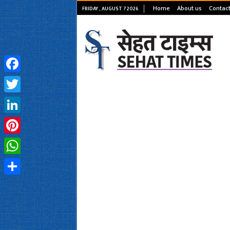
Home
About us
Contact
FRIDAY , AUGUST 7 2026
Facebook
Twitter
LinkedIn
Pinterest
WhatsApp
Share