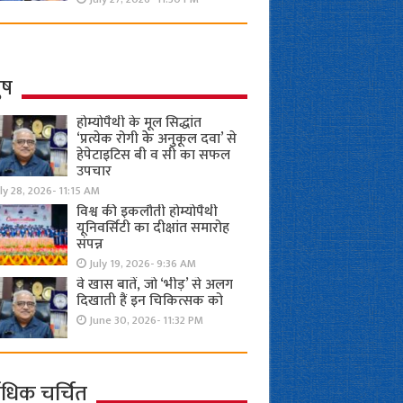
ुष
होम्योपैथी के मूल सिद्धांत
‘प्रत्येक रोगी केे अनुकूल दवा’ से
हेपेटाइटिस बी व सी का सफल
उपचार
ly 28, 2026- 11:15 AM
विश्व की इकलौती होम्योपैथी
यूनिवर्सिटी का दीक्षांत समारोह
संपन्न
July 19, 2026- 9:36 AM
वे खास बातें, जो ‘भीड़’ से अलग
दिखाती हैं इन चिकित्सक को
June 30, 2026- 11:32 PM
ाधिक चर्चित