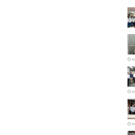
A
Au
A