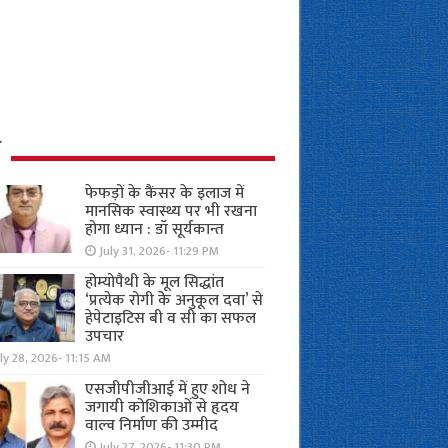
ध
फेफड़ों के कैंसर के इलाज में
मानसिक स्वास्थ्य पर भी रखना
होगा ध्यान : डॉ सूर्यकान्त
July 31, 2026- 11:29 PM
होम्योपैथी के मूल सिद्धांत
‘प्रत्येक रोगी केे अनुकूल दवा’ से
हेपेटाइटिस बी व सी का सफल
उपचार
ly 28, 2026- 11:15 AM
एसजीपीजीआई में हुए शोध ने
जगायी कोशिकाओं से हृदय
वाल्व निर्माण की उम्मीद
July 27, 2026- 11:30 PM