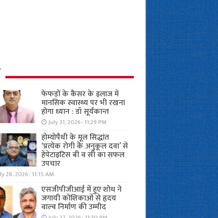
ध
फेफड़ों के कैंसर के इलाज में
मानसिक स्वास्थ्य पर भी रखना
होगा ध्यान : डॉ सूर्यकान्त
July 31, 2026- 11:29 PM
होम्योपैथी के मूल सिद्धांत
‘प्रत्येक रोगी केे अनुकूल दवा’ से
हेपेटाइटिस बी व सी का सफल
उपचार
ly 28, 2026- 11:15 AM
एसजीपीजीआई में हुए शोध ने
जगायी कोशिकाओं से हृदय
वाल्व निर्माण की उम्मीद
July 27, 2026- 11:30 PM