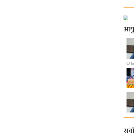
आय
Ju
सर्व