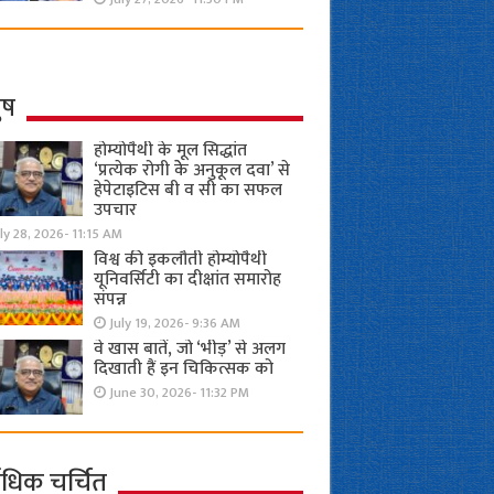
ुष
होम्योपैथी के मूल सिद्धांत
‘प्रत्येक रोगी केे अनुकूल दवा’ से
हेपेटाइटिस बी व सी का सफल
उपचार
ly 28, 2026- 11:15 AM
विश्व की इकलौती होम्योपैथी
यूनिवर्सिटी का दीक्षांत समारोह
संपन्न
July 19, 2026- 9:36 AM
वे खास बातें, जो ‘भीड़’ से अलग
दिखाती हैं इन चिकित्सक को
June 30, 2026- 11:32 PM
ाधिक चर्चित