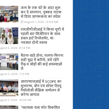
जन्म के एक घंटे के अंदर शुरू
कर दें स्तनपान, नुक्कड़ नाटक
से दिया जागरूकता का संदेश
August 7, 2026- 12:04 AM
एसजीपीजीआई ने किया यूपी में
पहली बार सिजेरियन के साथ
डबल हार्ट रिप्लेसमेंट, मां-
नवजात दोनों स्वस्थ
ugust 6, 2026- 8:54 PM
बैठना-खड़े होना, चलना-फिरना
सही मुद्रा में करिये, बचे रहेंगे
रीढ़ व जोड़ों की कई समस्याओं
से
gust 5, 2026- 7:15 PM
आरएमएलआई में SCOPE का
शुभारम्भ, बोन एवं सॉफ्ट टिश्यू
पैथोलॉजी शैक्षिक सम्मेलन से
करेगा आगाज
ugust 3, 2026- 10:09 PM
‘नशामुक्त युवा फॉर विकसित