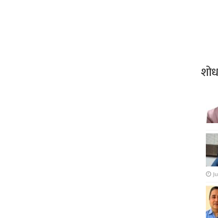
शो
Ju