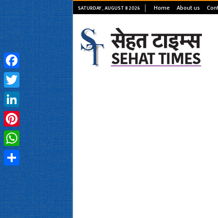
Home
About us
Cont
SATURDAY , AUGUST 8 2026
Facebook
Twitter
LinkedIn
Pinterest
WhatsApp
Share