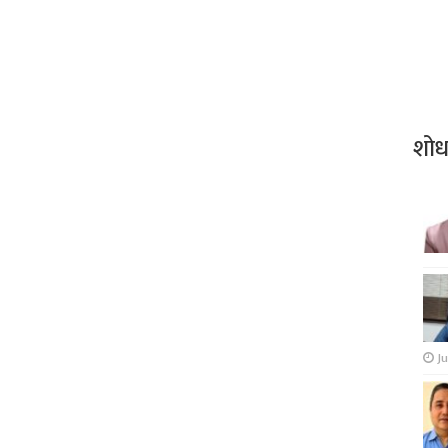
शो
Ju