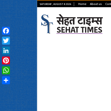
Home
About us
Cont
SATURDAY , AUGUST 8 2026
Facebook
Twitter
LinkedIn
Pinterest
WhatsApp
Share