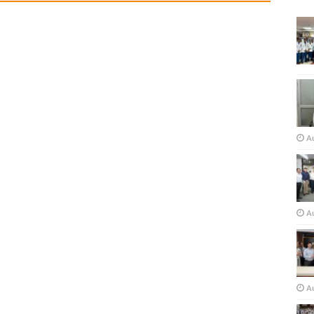
A
Au
A