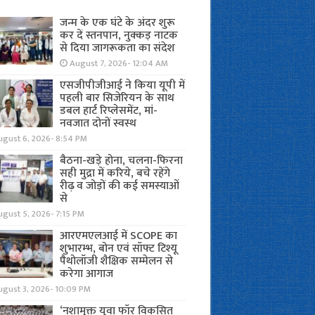
जन्म के एक घंटे के अंदर शुरू
कर दें स्तनपान, नुक्कड़ नाटक
से दिया जागरूकता का संदेश
August 7, 2026- 12:04 AM
एसजीपीजीआई ने किया यूपी में
पहली बार सिजेरियन के साथ
डबल हार्ट रिप्लेसमेंट, मां-
नवजात दोनों स्वस्थ
ugust 6, 2026- 8:54 PM
बैठना-खड़े होना, चलना-फिरना
सही मुद्रा में करिये, बचे रहेंगे
रीढ़ व जोड़ों की कई समस्याओं
से
gust 5, 2026- 7:15 PM
आरएमएलआई में SCOPE का
शुभारम्भ, बोन एवं सॉफ्ट टिश्यू
पैथोलॉजी शैक्षिक सम्मेलन से
करेगा आगाज
ugust 3, 2026- 10:09 PM
‘नशामुक्त युवा फॉर विकसित