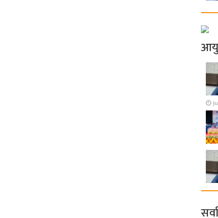
आय
Ju
सर्व