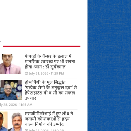
ध
फेफड़ों के कैंसर के इलाज में
मानसिक स्वास्थ्य पर भी रखना
होगा ध्यान : डॉ सूर्यकान्त
July 31, 2026- 11:29 PM
होम्योपैथी के मूल सिद्धांत
‘प्रत्येक रोगी केे अनुकूल दवा’ से
हेपेटाइटिस बी व सी का सफल
उपचार
ly 28, 2026- 11:15 AM
एसजीपीजीआई में हुए शोध ने
जगायी कोशिकाओं से हृदय
वाल्व निर्माण की उम्मीद
July 27, 2026- 11:30 PM