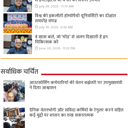
से हेपेटाइटिस बी व सी का सफल उपचार
July 28, 2026- 11:15 AM
विश्व की इकलौती होम्योपैथी यूनिवर्सिटी का दीक्षांत
समारोह संपन्न
July 19, 2026- 9:36 AM
वे खास बातें, जो ‘भीड़’ से अलग दिखाती हैं इन
चिकित्सक को
June 30, 2026- 11:32 PM
सर्वाधिक चर्चित
आउटसोर्सिंग कर्मचारियों की वेतन बढ़ोतरी पर उपमुख्यमंत्री
ने दिया आश्वासन
दैनिक वेतनभोगी और संविदा कर्मियों के रेगुलर करने सहित
कई मुद्दों पर शासन का रुख सकारात्मक