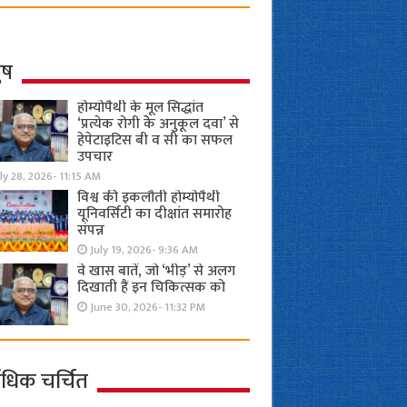
ुष
होम्योपैथी के मूल सिद्धांत
‘प्रत्येक रोगी केे अनुकूल दवा’ से
हेपेटाइटिस बी व सी का सफल
उपचार
ly 28, 2026- 11:15 AM
विश्व की इकलौती होम्योपैथी
यूनिवर्सिटी का दीक्षांत समारोह
संपन्न
July 19, 2026- 9:36 AM
वे खास बातें, जो ‘भीड़’ से अलग
दिखाती हैं इन चिकित्सक को
June 30, 2026- 11:32 PM
ाधिक चर्चित