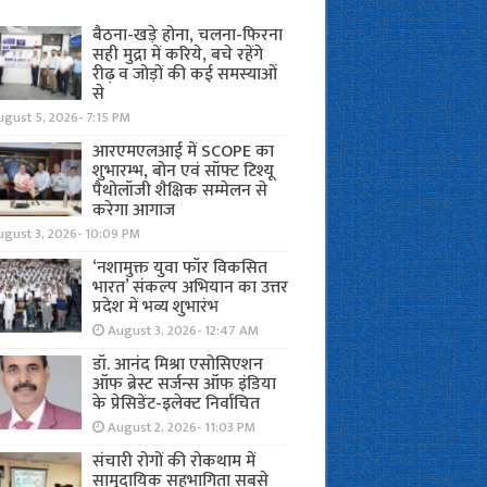
बैठना-खड़े होना, चलना-फिरना
सही मुद्रा में करिये, बचे रहेंगे
रीढ़ व जोड़ों की कई समस्याओं
से
gust 5, 2026- 7:15 PM
आरएमएलआई में SCOPE का
शुभारम्भ, बोन एवं सॉफ्ट टिश्यू
पैथोलॉजी शैक्षिक सम्मेलन से
करेगा आगाज
ugust 3, 2026- 10:09 PM
‘नशामुक्त युवा फॉर विकसित
भारत’ संकल्प अभियान का उत्तर
प्रदेश में भव्य शुभारंभ
August 3, 2026- 12:47 AM
डॉ. आनंद मिश्रा एसोसिएशन
ऑफ ब्रेस्ट सर्जन्स ऑफ इंडिया
के प्रेसिडेंट-इलेक्ट निर्वाचित
August 2, 2026- 11:03 PM
संचारी रोगों की रोकथाम में
सामुदायिक सहभागिता सबसे