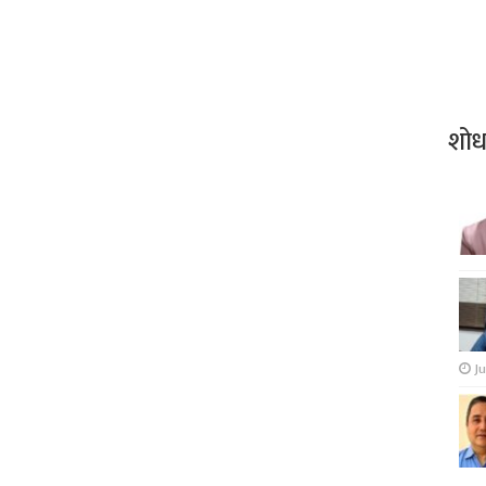
शो
Ju