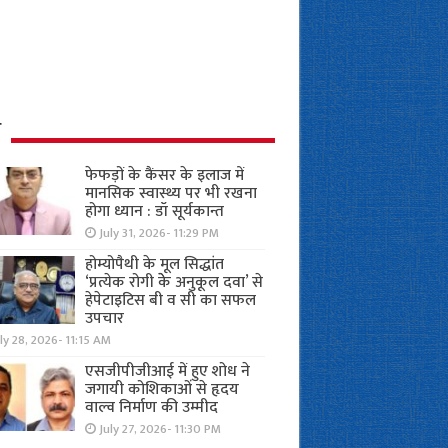
ध
फेफड़ों के कैंसर के इलाज में
मानसिक स्वास्थ्य पर भी रखना
होगा ध्यान : डॉ सूर्यकान्त
July 31, 2026- 11:29 PM
होम्योपैथी के मूल सिद्धांत
‘प्रत्येक रोगी केे अनुकूल दवा’ से
हेपेटाइटिस बी व सी का सफल
उपचार
ly 28, 2026- 11:15 AM
एसजीपीजीआई में हुए शोध ने
जगायी कोशिकाओं से हृदय
वाल्व निर्माण की उम्मीद
July 27, 2026- 11:30 PM