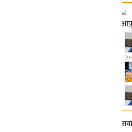
आय
Ju
सर्व