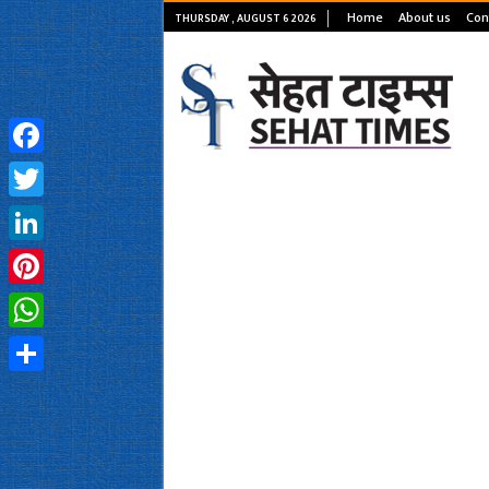
Home
About us
Con
THURSDAY , AUGUST 6 2026
Facebook
Twitter
LinkedIn
Pinterest
WhatsApp
Share