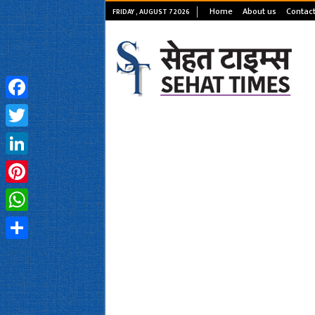
Home
About us
Contact
FRIDAY , AUGUST 7 2026
Facebook
Twitter
LinkedIn
Pinterest
WhatsApp
Share