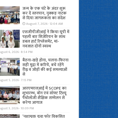
जन्म के एक घंटे के अंदर शुरू
कर दें स्तनपान, नुक्कड़ नाटक
से दिया जागरूकता का संदेश
August 7, 2026- 12:04 AM
एसजीपीजीआई ने किया यूपी में
पहली बार सिजेरियन के साथ
डबल हार्ट रिप्लेसमेंट, मां-
नवजात दोनों स्वस्थ
ugust 6, 2026- 8:54 PM
बैठना-खड़े होना, चलना-फिरना
सही मुद्रा में करिये, बचे रहेंगे
रीढ़ व जोड़ों की कई समस्याओं
से
gust 5, 2026- 7:15 PM
आरएमएलआई में SCOPE का
शुभारम्भ, बोन एवं सॉफ्ट टिश्यू
पैथोलॉजी शैक्षिक सम्मेलन से
करेगा आगाज
ugust 3, 2026- 10:09 PM
‘नशामुक्त युवा फॉर विकसित