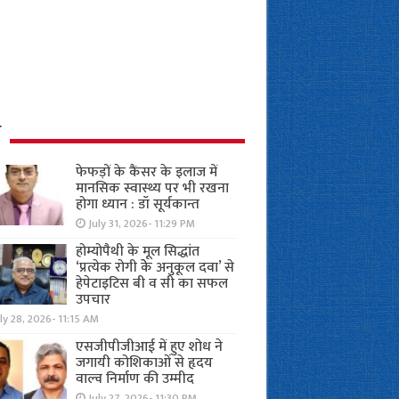
ध
फेफड़ों के कैंसर के इलाज में
मानसिक स्वास्थ्य पर भी रखना
होगा ध्यान : डॉ सूर्यकान्त
July 31, 2026- 11:29 PM
होम्योपैथी के मूल सिद्धांत
‘प्रत्येक रोगी केे अनुकूल दवा’ से
हेपेटाइटिस बी व सी का सफल
उपचार
ly 28, 2026- 11:15 AM
एसजीपीजीआई में हुए शोध ने
जगायी कोशिकाओं से हृदय
वाल्व निर्माण की उम्मीद
July 27, 2026- 11:30 PM