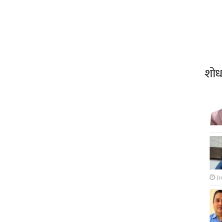
शो
Ju