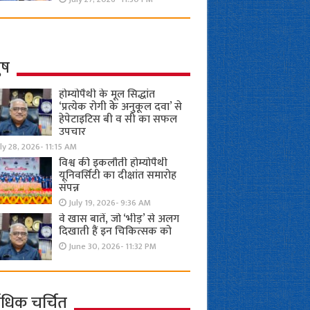
ुष
होम्योपैथी के मूल सिद्धांत
‘प्रत्येक रोगी केे अनुकूल दवा’ से
हेपेटाइटिस बी व सी का सफल
उपचार
ly 28, 2026- 11:15 AM
विश्व की इकलौती होम्योपैथी
यूनिवर्सिटी का दीक्षांत समारोह
संपन्न
July 19, 2026- 9:36 AM
वे खास बातें, जो ‘भीड़’ से अलग
दिखाती हैं इन चिकित्सक को
June 30, 2026- 11:32 PM
ाधिक चर्चित