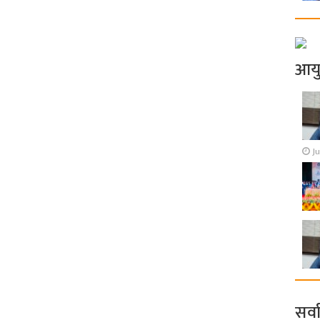
आय
Ju
सर्व