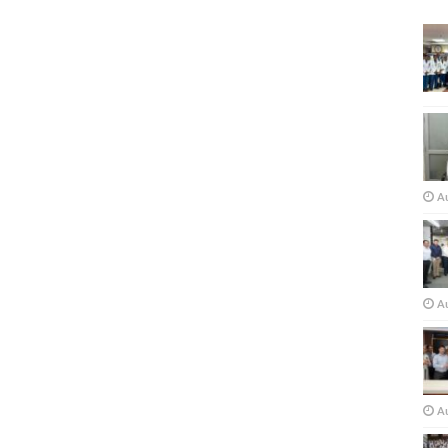
A
Au
A