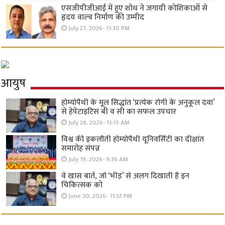
एसजीपीजीआई में हुए शोध ने जगायी कोशिकाओं से
हृदय वाल्व निर्माण की उम्मीद
July 27, 2026- 11:30 PM
आयुष
होम्योपैथी के मूल सिद्धांत ‘प्रत्येक रोगी केे अनुकूल दवा’
से हेपेटाइटिस बी व सी का सफल उपचार
July 28, 2026- 11:15 AM
विश्व की इकलौती होम्योपैथी यूनिवर्सिटी का दीक्षांत
समारोह संपन्न
July 19, 2026- 9:36 AM
वे खास बातें, जो ‘भीड़’ से अलग दिखाती हैं इन
चिकित्सक को
June 30, 2026- 11:32 PM