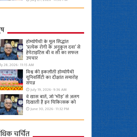
ुष
होम्योपैथी के मूल सिद्धांत
‘प्रत्येक रोगी केे अनुकूल दवा’ से
हेपेटाइटिस बी व सी का सफल
उपचार
ly 28, 2026- 11:15 AM
विश्व की इकलौती होम्योपैथी
यूनिवर्सिटी का दीक्षांत समारोह
संपन्न
July 19, 2026- 9:36 AM
वे खास बातें, जो ‘भीड़’ से अलग
दिखाती हैं इन चिकित्सक को
June 30, 2026- 11:32 PM
ाधिक चर्चित