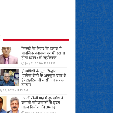
ध
फेफड़ों के कैंसर के इलाज में
मानसिक स्वास्थ्य पर भी रखना
होगा ध्यान : डॉ सूर्यकान्त
July 31, 2026- 11:29 PM
होम्योपैथी के मूल सिद्धांत
‘प्रत्येक रोगी केे अनुकूल दवा’ से
हेपेटाइटिस बी व सी का सफल
उपचार
ly 28, 2026- 11:15 AM
एसजीपीजीआई में हुए शोध ने
जगायी कोशिकाओं से हृदय
वाल्व निर्माण की उम्मीद
July 27, 2026- 11:30 PM