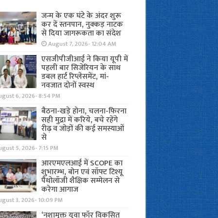
जन्म के एक घंटे के अंदर शुरू
कर दें स्तनपान, नुक्कड़ नाटक
से दिया जागरूकता का संदेश
August 7, 2026- 12:04 AM
एसजीपीजीआई ने किया यूपी में
पहली बार सिजेरियन के साथ
डबल हार्ट रिप्लेसमेंट, मां-
नवजात दोनों स्वस्थ
ugust 6, 2026- 8:54 PM
बैठना-खड़े होना, चलना-फिरना
सही मुद्रा में करिये, बचे रहेंगे
रीढ़ व जोड़ों की कई समस्याओं
से
gust 5, 2026- 7:15 PM
आरएमएलआई में SCOPE का
शुभारम्भ, बोन एवं सॉफ्ट टिश्यू
पैथोलॉजी शैक्षिक सम्मेलन से
करेगा आगाज
ugust 3, 2026- 10:09 PM
‘नशामुक्त युवा फॉर विकसित