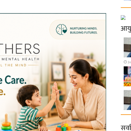
आय
Ju
सर्व