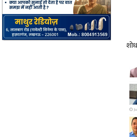
शो
Ju