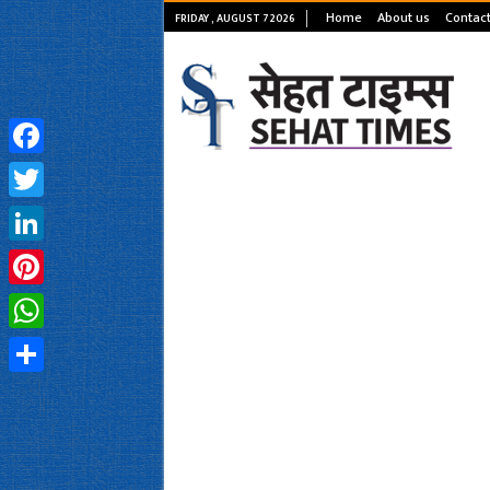
Home
About us
Contact
FRIDAY , AUGUST 7 2026
Facebook
Twitter
LinkedIn
Pinterest
WhatsApp
Share