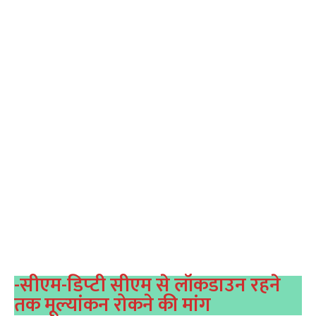
-सीएम-डिप्‍टी सीएम से लॉकडाउन रहने
तक मूल्‍यांकन रोकने की मांग