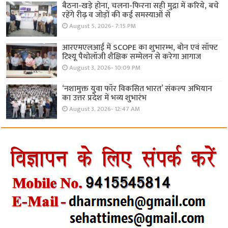
बैठना-खड़े होना, चलना-फिरना सही मुद्रा में करिये, बचे
रहेंगे रीढ़ व जोड़ों की कई समस्याओं से
August 5, 2026- 7:15 PM
आरएमएलआई में SCOPE का शुभारम्भ, बोन एवं सॉफ्ट
टिश्यू पैथोलॉजी शैक्षिक सम्मेलन से करेगा आगाज
August 3, 2026- 10:09 PM
‘नशामुक्त युवा फॉर विकसित भारत’ संकल्प अभियान
का उत्तर प्रदेश में भव्य शुभारंभ
August 3, 2026- 12:47 AM