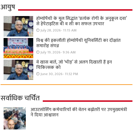
आयुष
होम्योपैथी के मूल सिद्धांत ‘प्रत्येक रोगी केे अनुकूल दवा’
से हेपेटाइटिस बी व सी का सफल उपचार
July 28, 2026- 11:15 AM
विश्व की इकलौती होम्योपैथी यूनिवर्सिटी का दीक्षांत
समारोह संपन्न
July 19, 2026- 9:36 AM
वे खास बातें, जो ‘भीड़’ से अलग दिखाती हैं इन
चिकित्सक को
June 30, 2026- 11:32 PM
सर्वाधिक चर्चित
आउटसोर्सिंग कर्मचारियों की वेतन बढ़ोतरी पर उपमुख्यमंत्री
ने दिया आश्वासन