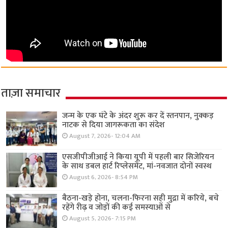
ताज़ा समाचार
जन्म के एक घंटे के अंदर शुरू कर दें स्तनपान, नुक्कड़
नाटक से दिया जागरूकता का संदेश
August 7, 2026- 12:04 AM
एसजीपीजीआई ने किया यूपी में पहली बार सिजेरियन
के साथ डबल हार्ट रिप्लेसमेंट, मां-नवजात दोनों स्वस्थ
August 6, 2026- 8:54 PM
बैठना-खड़े होना, चलना-फिरना सही मुद्रा में करिये, बचे
रहेंगे रीढ़ व जोड़ों की कई समस्याओं से
August 5, 2026- 7:15 PM