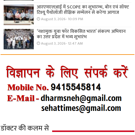
आरएमएलआई में SCOPE का शुभारम्भ, बोन एवं सॉफ्ट
टिश्यू पैथोलॉजी शैक्षिक सम्मेलन से करेगा आगाज
August 3, 2026- 10:09 PM
‘नशामुक्त युवा फॉर विकसित भारत’ संकल्प अभियान
का उत्तर प्रदेश में भव्य शुभारंभ
August 3, 2026- 12:47 AM
डॉक्टर की कलम से