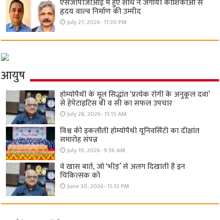
एसजीपीजीआई में हुए शोध ने जगायी कोशिकाओं से
हृदय वाल्व निर्माण की उम्मीद
July 27, 2026- 11:30 PM
आयुष
होम्योपैथी के मूल सिद्धांत ‘प्रत्येक रोगी केे अनुकूल दवा’
से हेपेटाइटिस बी व सी का सफल उपचार
July 28, 2026- 11:15 AM
विश्व की इकलौती होम्योपैथी यूनिवर्सिटी का दीक्षांत
समारोह संपन्न
July 19, 2026- 9:36 AM
वे खास बातें, जो ‘भीड़’ से अलग दिखाती हैं इन
चिकित्सक को
June 30, 2026- 11:32 PM