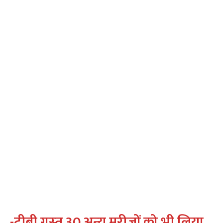
-टीबी ग्रस्‍त 30 अन्‍य मरीजों को भी लिया