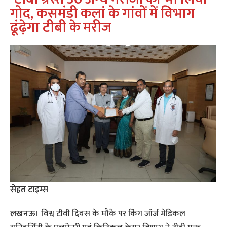
गोद
,
कसमंडी कलां के गांवों में विभाग
ढूंढ़ेगा टीबी के मरीज
सेहत टाइम्‍स
लखनऊ।
विश्व टीवी दिवस के मौके पर किंग जॉर्ज मेडिकल