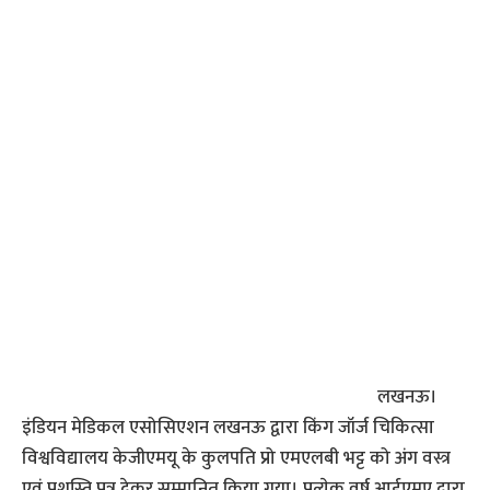
लखनऊ।
इंडियन मेडिकल एसोसिएशन लखनऊ द्वारा किंग जॉर्ज चिकित्सा
विश्वविद्यालय केजीएमयू के कुलपति प्रो एमएलबी भट्ट को अंग वस्त्र
एवं प्रशस्ति प्रत्र देकर सम्मानित किया गया। प्रत्येक वर्ष आईएमए द्वारा