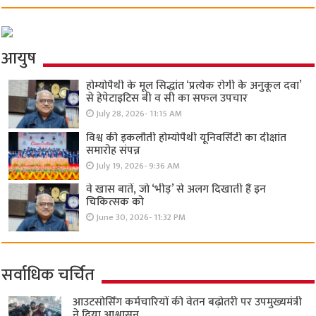
आयुष
होम्योपैथी के मूल सिद्धांत ‘प्रत्येक रोगी केे अनुकूल दवा’
से हेपेटाइटिस बी व सी का सफल उपचार
July 28, 2026- 11:15 AM
विश्व की इकलौती होम्योपैथी यूनिवर्सिटी का दीक्षांत
समारोह संपन्न
July 19, 2026- 9:36 AM
वे खास बातें, जो ‘भीड़’ से अलग दिखाती हैं इन
चिकित्सक को
June 30, 2026- 11:32 PM
सर्वाधिक चर्चित
आउटसोर्सिंग कर्मचारियों की वेतन बढ़ोतरी पर उपमुख्यमंत्री
ने दिया आश्वासन