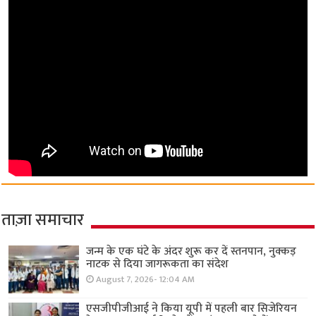
ताज़ा समाचार
जन्म के एक घंटे के अंदर शुरू कर दें स्तनपान, नुक्कड़
नाटक से दिया जागरूकता का संदेश
August 7, 2026- 12:04 AM
एसजीपीजीआई ने किया यूपी में पहली बार सिजेरियन