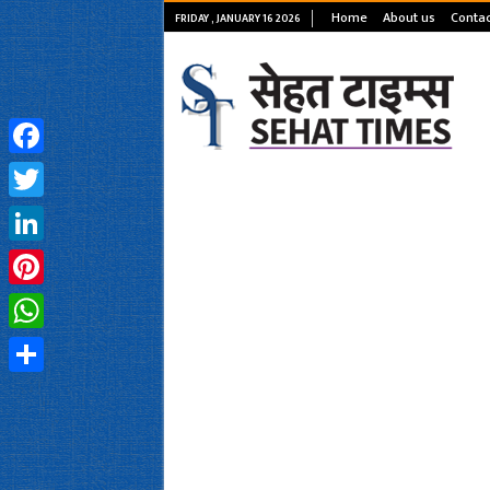
Home
About us
Contac
FRIDAY , JANUARY 16 2026
Facebook
Twitter
LinkedIn
Pinterest
WhatsApp
Share