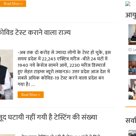
Read More »
आय
कोविड टेस्‍ट कराने वाला राज्‍य
J
-अब तक दो करोड़ से ज्‍यादा लोगों के टेस्‍ट हो चुके, इस
समय प्रदेश में 22,245 एक्टिव मरीज -बीते 24 घंटों में
1940 नये केसेज सामने आये, 2230 मरीज डिस्‍चार्ज
हुए सेहत टाइम्‍स ब्‍यूरो लखनऊ। उत्तर प्रदेश आज देश में
सबसे अधिक कोविड-19 टेस्ट करने वाला प्रदेश बन
गया है। …
Read More »
द घटायी नहीं गयी है टेस्टिंग की संख्‍या
सर्व