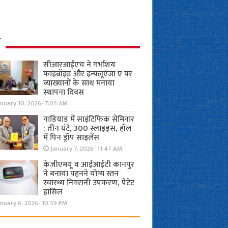
ध
सीआरआईएच ने गर्भाशय
फाइब्रॉइड और इन्फ्लूएंजा ए पर
व्याख्यानों के साथ मनाया
स्थापना दिवस
anuary 10, 2026- 7:05 AM
नाडियाड में साइंटिफिक सेमिनार
: तीन घंटे, 300 स्लाइड्स, हॉल
में पिन ड्रॉप साइलेंस
January 7, 2026- 11:47 AM
केजीएमयू व आईआईटी कानपुर
ने बनाया पहनने योग्य स्तन
स्वास्थ्य निगरानी उपकरण, पेटेंट
हासिल
nuary 6, 2026- 10:59 PM