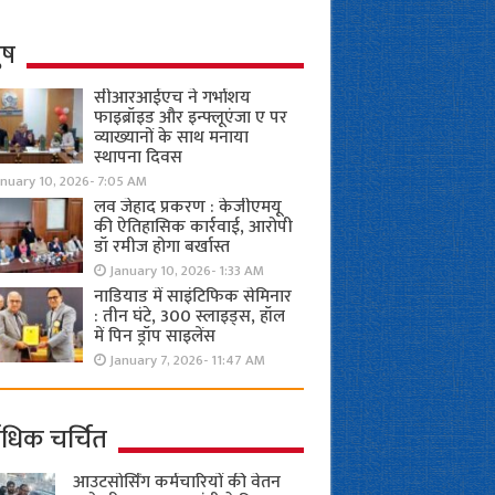
ुष
सीआरआईएच ने गर्भाशय
फाइब्रॉइड और इन्फ्लूएंजा ए पर
व्याख्यानों के साथ मनाया
स्थापना दिवस
anuary 10, 2026- 7:05 AM
लव जेहाद प्रकरण : केजीएमयू
की ऐतिहासिक कार्रवाई, आरोपी
डॉ रमीज होगा बर्खास्त
January 10, 2026- 1:33 AM
नाडियाड में साइंटिफिक सेमिनार
: तीन घंटे, 300 स्लाइड्स, हॉल
में पिन ड्रॉप साइलेंस
January 7, 2026- 11:47 AM
ाधिक चर्चित
आउटसोर्सिंग कर्मचारियों की वेतन