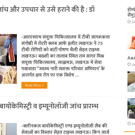
ांच और उपचार से उसे हराने की है : डॉ
होम्
सैमु
Ja
-आरएसएम संयुक्त चिकित्सालय में टीबी जागरूकता
संगोष्ठी में रोटरी क्लब आफॅ इलीट लखनऊ ने 75
टीबी रोगियों को बांटीं पोषण थैली सेहत टाइम्स
लखनऊ। बख्शी का तालाब स्थित राम सागर मिश्र
Aa
संयुक्त चिकित्सालय, साढ़ामऊ, लखनऊ में सेवा
J
पखवाडा “स्वस्थ नारी सशक्त परिवार अभियान’ के
अन्तर्गत क्षय रोग पर एक विशेष …
Read More »
योकेमिस्ट्री व इम्यूनोलॉजी जांच प्रारम्भ
Ja
-क्लीनकल बायोकेमिस्ट्री एण्ड इम्यूनोलोजी लैब की
सेवाओं का विस्तार सेहत टाइम्स लखनऊ। किंग जार्ज