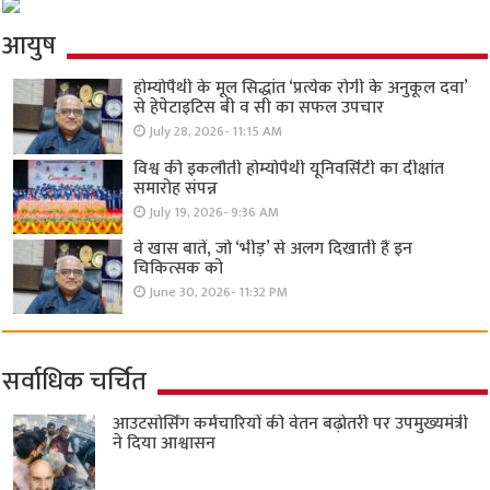
आयुष
होम्योपैथी के मूल सिद्धांत ‘प्रत्येक रोगी केे अनुकूल दवा’
से हेपेटाइटिस बी व सी का सफल उपचार
July 28, 2026- 11:15 AM
विश्व की इकलौती होम्योपैथी यूनिवर्सिटी का दीक्षांत
समारोह संपन्न
July 19, 2026- 9:36 AM
वे खास बातें, जो ‘भीड़’ से अलग दिखाती हैं इन
चिकित्सक को
June 30, 2026- 11:32 PM
सर्वाधिक चर्चित
आउटसोर्सिंग कर्मचारियों की वेतन बढ़ोतरी पर उपमुख्यमंत्री
ने दिया आश्वासन