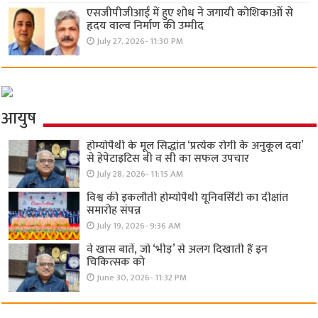
एसजीपीजीआई में हुए शोध ने जगायी कोशिकाओं से
हृदय वाल्व निर्माण की उम्मीद
July 27, 2026- 11:30 PM
आयुष
होम्योपैथी के मूल सिद्धांत ‘प्रत्येक रोगी केे अनुकूल दवा’
से हेपेटाइटिस बी व सी का सफल उपचार
July 28, 2026- 11:15 AM
विश्व की इकलौती होम्योपैथी यूनिवर्सिटी का दीक्षांत
समारोह संपन्न
July 19, 2026- 9:36 AM
वे खास बातें, जो ‘भीड़’ से अलग दिखाती हैं इन
चिकित्सक को
June 30, 2026- 11:32 PM