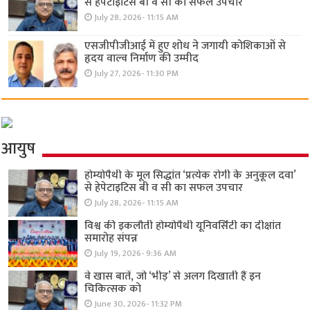
से हेपेटाइटिस बी व सी का सफल उपचार
July 28, 2026- 11:15 AM
एसजीपीजीआई में हुए शोध ने जगायी कोशिकाओं से
हृदय वाल्व निर्माण की उम्मीद
July 27, 2026- 11:30 PM
आयुष
होम्योपैथी के मूल सिद्धांत ‘प्रत्येक रोगी केे अनुकूल दवा’
से हेपेटाइटिस बी व सी का सफल उपचार
July 28, 2026- 11:15 AM
विश्व की इकलौती होम्योपैथी यूनिवर्सिटी का दीक्षांत
समारोह संपन्न
July 19, 2026- 9:36 AM
वे खास बातें, जो ‘भीड़’ से अलग दिखाती हैं इन
चिकित्सक को
June 30, 2026- 11:32 PM