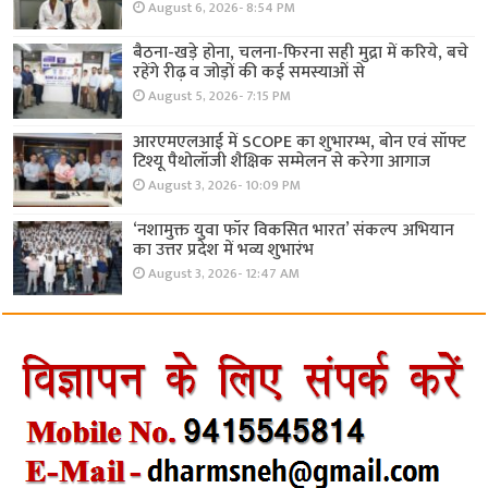
August 6, 2026- 8:54 PM
बैठना-खड़े होना, चलना-फिरना सही मुद्रा में करिये, बचे
रहेंगे रीढ़ व जोड़ों की कई समस्याओं से
August 5, 2026- 7:15 PM
आरएमएलआई में SCOPE का शुभारम्भ, बोन एवं सॉफ्ट
टिश्यू पैथोलॉजी शैक्षिक सम्मेलन से करेगा आगाज
August 3, 2026- 10:09 PM
‘नशामुक्त युवा फॉर विकसित भारत’ संकल्प अभियान
का उत्तर प्रदेश में भव्य शुभारंभ
August 3, 2026- 12:47 AM