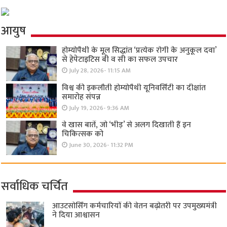
आयुष
होम्योपैथी के मूल सिद्धांत ‘प्रत्येक रोगी केे अनुकूल दवा’
से हेपेटाइटिस बी व सी का सफल उपचार
July 28, 2026- 11:15 AM
विश्व की इकलौती होम्योपैथी यूनिवर्सिटी का दीक्षांत
समारोह संपन्न
July 19, 2026- 9:36 AM
वे खास बातें, जो ‘भीड़’ से अलग दिखाती हैं इन
चिकित्सक को
June 30, 2026- 11:32 PM
सर्वाधिक चर्चित
आउटसोर्सिंग कर्मचारियों की वेतन बढ़ोतरी पर उपमुख्यमंत्री
ने दिया आश्वासन