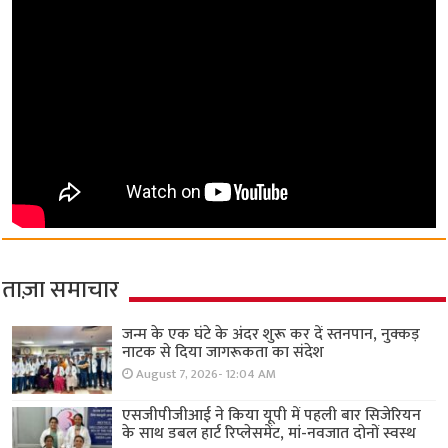
ताज़ा समाचार
जन्म के एक घंटे के अंदर शुरू कर दें स्तनपान, नुक्कड़
नाटक से दिया जागरूकता का संदेश
August 7, 2026- 12:04 AM
एसजीपीजीआई ने किया यूपी में पहली बार सिजेरियन
के साथ डबल हार्ट रिप्लेसमेंट, मां-नवजात दोनों स्वस्थ