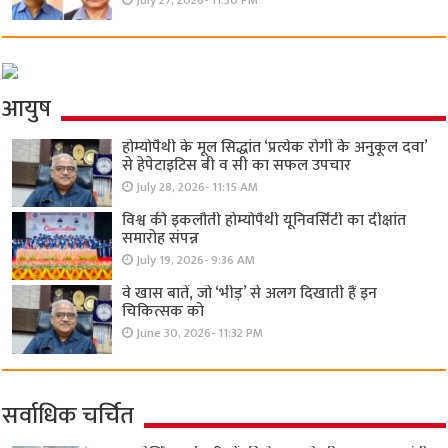
July 27, 2026- 11:30 PM
आयुष
होम्योपैथी के मूल सिद्धांत ‘प्रत्येक रोगी केे अनुकूल दवा’
से हेपेटाइटिस बी व सी का सफल उपचार
July 28, 2026- 11:15 AM
विश्व की इकलौती होम्योपैथी यूनिवर्सिटी का दीक्षांत
समारोह संपन्न
July 19, 2026- 9:36 AM
वे खास बातें, जो ‘भीड़’ से अलग दिखाती हैं इन
चिकित्सक को
June 30, 2026- 11:32 PM
सर्वाधिक चर्चित