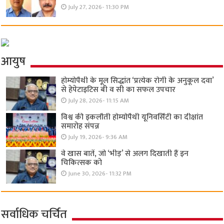
July 27, 2026- 11:30 PM
आयुष
होम्योपैथी के मूल सिद्धांत ‘प्रत्येक रोगी केे अनुकूल दवा’
से हेपेटाइटिस बी व सी का सफल उपचार
July 28, 2026- 11:15 AM
विश्व की इकलौती होम्योपैथी यूनिवर्सिटी का दीक्षांत
समारोह संपन्न
July 19, 2026- 9:36 AM
वे खास बातें, जो ‘भीड़’ से अलग दिखाती हैं इन
चिकित्सक को
June 30, 2026- 11:32 PM
सर्वाधिक चर्चित