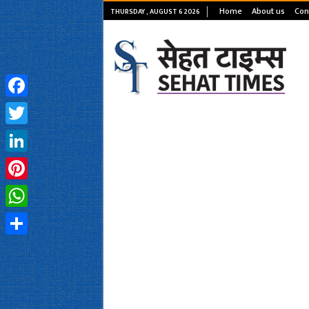
Home
About us
Con
THURSDAY , AUGUST 6 2026
Facebook
Twitter
LinkedIn
Pinterest
WhatsApp
Share