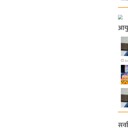
आय
Ju
सर्व