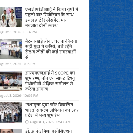
एसजीपीजीआई ने किया यूपी में
पहली बार सिजेरियन के साथ
डबल हार्ट रिप्लेसमेंट, मां-
नवजात दोनों स्वस्थ
ugust 6, 2026- 8:54 PM
बैठना-खड़े होना, चलना-फिरना
सही मुद्रा में करिये, बचे रहेंगे
रीढ़ व जोड़ों की कई समस्याओं
से
gust 5, 2026- 7:15 PM
आरएमएलआई में SCOPE का
शुभारम्भ, बोन एवं सॉफ्ट टिश्यू
पैथोलॉजी शैक्षिक सम्मेलन से
करेगा आगाज
ugust 3, 2026- 10:09 PM
‘नशामुक्त युवा फॉर विकसित
भारत’ संकल्प अभियान का उत्तर
प्रदेश में भव्य शुभारंभ
August 3, 2026- 12:47 AM
डॉ. आनंद मिश्रा एसोसिएशन