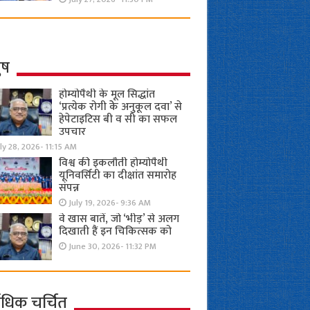
ुष
होम्योपैथी के मूल सिद्धांत
‘प्रत्येक रोगी केे अनुकूल दवा’ से
हेपेटाइटिस बी व सी का सफल
उपचार
ly 28, 2026- 11:15 AM
विश्व की इकलौती होम्योपैथी
यूनिवर्सिटी का दीक्षांत समारोह
संपन्न
July 19, 2026- 9:36 AM
वे खास बातें, जो ‘भीड़’ से अलग
दिखाती हैं इन चिकित्सक को
June 30, 2026- 11:32 PM
ाधिक चर्चित