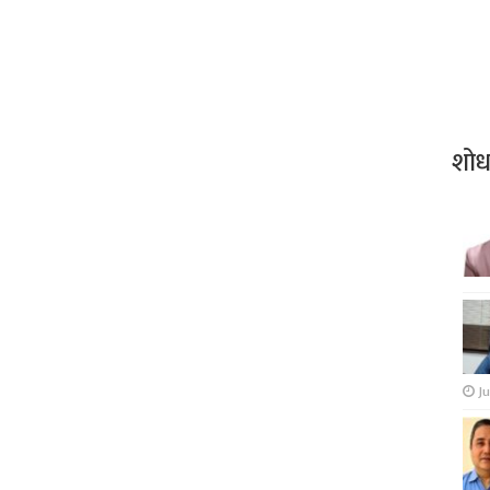
शो
Ju