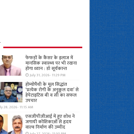
ध
फेफड़ों के कैंसर के इलाज में
मानसिक स्वास्थ्य पर भी रखना
होगा ध्यान : डॉ सूर्यकान्त
July 31, 2026- 11:29 PM
होम्योपैथी के मूल सिद्धांत
‘प्रत्येक रोगी केे अनुकूल दवा’ से
हेपेटाइटिस बी व सी का सफल
उपचार
ly 28, 2026- 11:15 AM
एसजीपीजीआई में हुए शोध ने
जगायी कोशिकाओं से हृदय
वाल्व निर्माण की उम्मीद
July 27, 2026- 11:30 PM