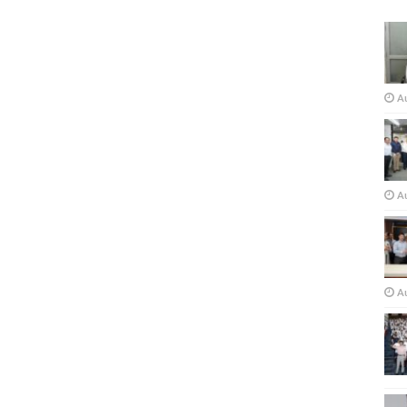
A
Au
A