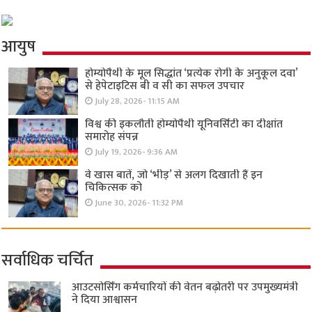
आयुष
होम्योपैथी के मूल सिद्धांत ‘प्रत्येक रोगी केे अनुकूल दवा’
से हेपेटाइटिस बी व सी का सफल उपचार
July 28, 2026- 11:15 AM
विश्व की इकलौती होम्योपैथी यूनिवर्सिटी का दीक्षांत
समारोह संपन्न
July 19, 2026- 9:36 AM
वे खास बातें, जो ‘भीड़’ से अलग दिखाती हैं इन
चिकित्सक को
June 30, 2026- 11:32 PM
सर्वाधिक चर्चित
आउटसोर्सिंग कर्मचारियों की वेतन बढ़ोतरी पर उपमुख्यमंत्री
ने दिया आश्वासन